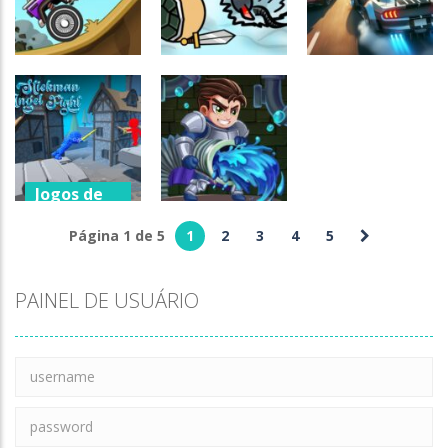
1.09K
1.2K
1.05K
Jogos de
Jogos de
Esporte
Ação
Jogos de
Aventura
Crazy City
Swordbattle.io
Hill Climb Race
Race
942
1.16K
927
Jogos de
Ação
Jogos
Novos
Página 1 de 5
1
2
3
4
5
StickMan
Angle Fight
Hero Pipe
PAINEL DE USUÁRIO
1.17K
1.06K