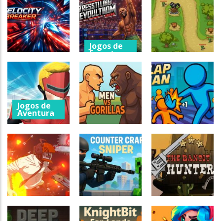
Mario Bros World
-
Mario Bros World um novo tip
Angry Birds
-
O Angry Birds se arrisca na Star Cu
Jogos de
Esporte
Jogos
Jogos
Super Bomberman
-
Super Bomberman foi o prim
Diversos
Arcade
Wrestling
Velocity
Revolution
Defense
Breaker
Arena
Tower 2025
Jogos de
164
139
230
Aventura
Miami City
Jogos de
Ação
Crime
Jogos
Arcade
Simulator
Men Vs
Game
Gorillas
Slap Man
199
227
188
Jogos de
Jogos de
Aventura
Tiro
Jogos de