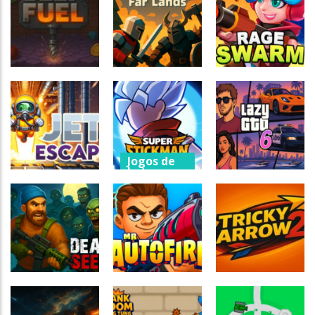
Aventura
Chainsaw Man
Counter Craft
Anime
Sniper
Bandits Bane
239
269
250
Jogos
Diversos
Jogos de
Jogos de
Aventura
Tiro
KnightBit: Far
Deep Fuel
Lands
Rage Swarm
298
273
306
Jogos de
Luta
Super
Jogos
Jogos de
Diversos
Aventura
Stickman
Jet Escape
Dragon
Lazy GTO 6
245
250
231
Jogos de
Jogos de
Jogos de
Tiro
Tiro
Tiro