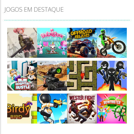
Meme Myth:Wukong
JOGOS EM DESTAQUE
134
Velocity Breaker
164
Zombie Defense: ..
133
Play
Play
Play
Play
Space Arena
160
Bottle Storm: Elite ..
Play
Play
Play
Play
160