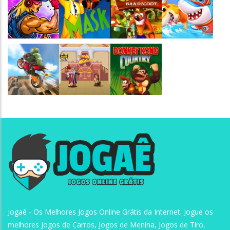
Jogaê
Jogaê
Jogaê
Jogaê
Jogaê
Jogaê
Jogaê
Jogaê
Jogaê
Jogaê
Jogaê
Jogaê - Os Melhores Jogos Online Grátis da Internet. Jogue os
melhores Jogos de Carros, Jogos de Menina, Jogos de Tiro,