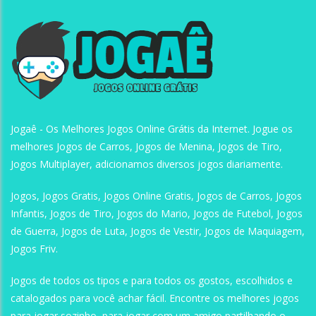
Jogaê
Jogaê
Jogaê
Jogaê - Os Melhores Jogos Online Grátis da Internet. Jogue os
melhores Jogos de Carros, Jogos de Menina, Jogos de Tiro,
Jogos Multiplayer, adicionamos diversos jogos diariamente.
Jogos, Jogos Gratis, Jogos Online Gratis, Jogos de Carros, Jogos
Infantis, Jogos de Tiro, Jogos do Mario, Jogos de Futebol, Jogos
de Guerra, Jogos de Luta, Jogos de Vestir, Jogos de Maquiagem,
Jogos Friv.
Jogos de todos os tipos e para todos os gostos, escolhidos e
catalogados para você achar fácil. Encontre os melhores jogos
para jogar sozinho, para jogar com um amigo partilhando o