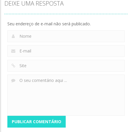
DEIXE UMA RESPOSTA
Meme
Velocity
Defense: Last
Myth:Wukong
Breaker
Stand
136
168
134
Seu endereço de e-mail não será publicado.