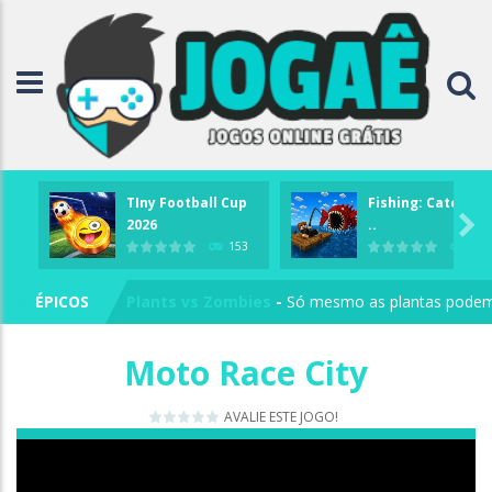
Angry Birds
-
O Angry Birds se arrisca na Star Cu
Super Bomberman
-
Super Bomberman foi o prim
Crash Bandicoot
-
O jogo segue como aventuras d
Super Smash Remix
-
Se tem saudades de jogar S
TIny Football Cup
Fishing: Catch th
Subway Surf: Mônaco
-
Concordo – há muito temp

2026
..
153
189
Plants vs Zombies
-
Só mesmo as plantas podem p
ÉPICOS
Tekken 3
-
Lute em cenários diferentes com os lu
Super Mario All-Stars
-
Super Mario All-Stars é u
Moto Race City
Mario Bros World
-
Mario Bros World um novo tip
AVALIE ESTE JOGO!
Angry Birds
-
O Angry Birds se arrisca na Star Cu
Super Bomberman
-
Super Bomberman foi o prim