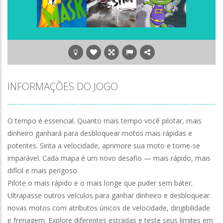
Play
Play
Play
Play
Play
Play
INFORMAÇÕES DO JOGO
O tempo é essencial. Quanto mais tempo você pilotar, mais
dinheiro ganhará para desbloquear motos mais rápidas e
potentes. Sinta a velocidade, aprimore sua moto e torne-se
imparável. Cada mapa é um novo desafio — mais rápido, mais
difícil e mais perigoso.
Pilote o mais rápido e o mais longe que puder sem bater.
Ultrapasse outros veículos para ganhar dinheiro e desbloquear
novas motos com atributos únicos de velocidade, dirigibilidade
e frenagem. Explore diferentes estradas e teste seus limites em