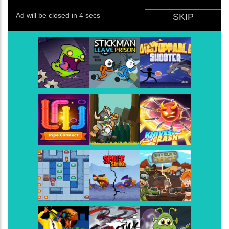
Play
Play
Play
Play
Play
Play