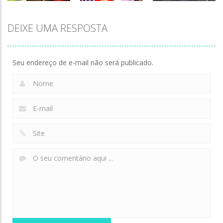
Subway Surf:
Super Mario
DEIXE UMA RESPOSTA
Mônaco
Tekken 3
All-Stars
3.82K
1.51K
3.12K
Seu endereço de e-mail não será publicado.