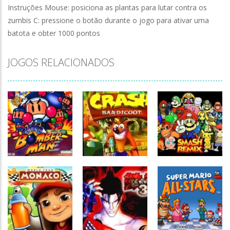
Instruções Mouse: posiciona as plantas para lutar contra os
zumbis C: pressione o botão durante o jogo para ativar uma
batota e obter 1000 pontos
JOGOS RELACIONADOS
Crash
Super Smash
Super
Bandicoot
Remix
Bomberman
962
1.06K
1.96K