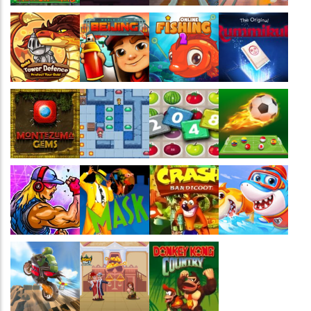
Jogaê
Jogaê
Jogaê
Jogaê
Jogaê
Jogaê
Jogaê
Jogaê
Jogaê
Jogaê
Jogaê
Jogaê
Jogaê
Jogaê
Jogaê
Jogaê