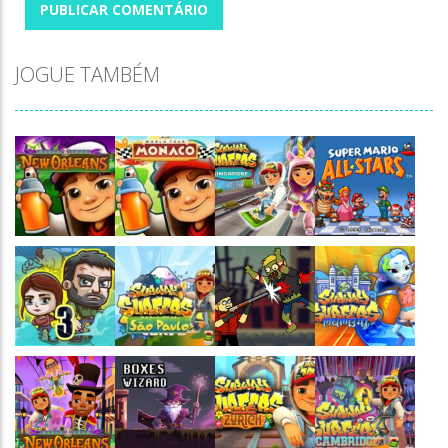
JOGUE TAMBÉM
Jogaê
Jogaê
Jogaê
Jogaê
Jogaê
Jogaê
Jogaê
Jogaê