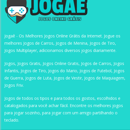
Jogaê - Os Melhores Jogos Online Grátis da Internet. Jogue os
melhores Jogos de Carros, Jogos de Menina, Jogos de Tiro,
Jogos Multiplayer, adicionamos diversos jogos diariamente.
Jogos, Jogos Gratis, Jogos Online Gratis, Jogos de Carros, Jogos
Infantis, Jogos de Tiro, Jogos do Mario, Jogos de Futebol, Jogos
de Guerra, Jogos de Luta, Jogos de Vestir, Jogos de Maquiagem,
Jogos Friv.
Jogos de todos os tipos e para todos os gostos, escolhidos e
catalogados para você achar fácil. Encontre os melhores jogos
para jogar sozinho, para jogar com um amigo partilhando o
teclado.