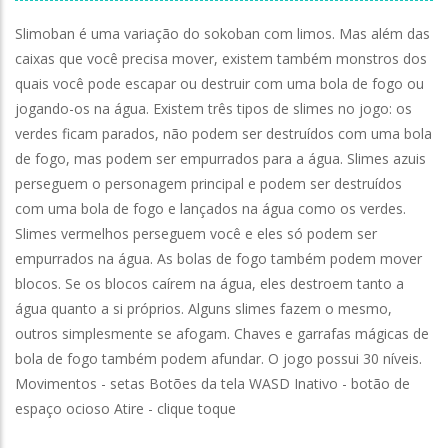
Slimoban é uma variação do sokoban com limos. Mas além das
caixas que você precisa mover, existem também monstros dos
quais você pode escapar ou destruir com uma bola de fogo ou
jogando-os na água. Existem três tipos de slimes no jogo: os
verdes ficam parados, não podem ser destruídos com uma bola
de fogo, mas podem ser empurrados para a água. Slimes azuis
perseguem o personagem principal e podem ser destruídos
com uma bola de fogo e lançados na água como os verdes.
Slimes vermelhos perseguem você e eles só podem ser
empurrados na água. As bolas de fogo também podem mover
blocos. Se os blocos caírem na água, eles destroem tanto a
água quanto a si próprios. Alguns slimes fazem o mesmo,
outros simplesmente se afogam. Chaves e garrafas mágicas de
bola de fogo também podem afundar. O jogo possui 30 níveis.
Movimentos - setas Botões da tela WASD Inativo - botão de
espaço ocioso Atire - clique toque