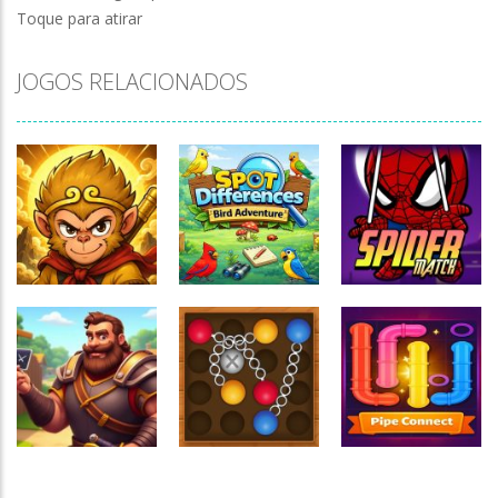
Toque para atirar
JOGOS RELACIONADOS
Spot
Differences
Meme
Bird
Myth:Wukong
Adventure
Spider Match
137
152
206
Puzzle
Legends: