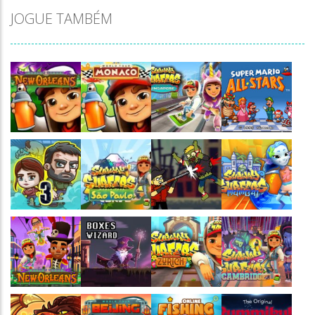
JOGUE TAMBÉM
Jogaê
Jogaê
Jogaê
Jogaê
Jogaê
Jogaê
Jogaê
Jogaê