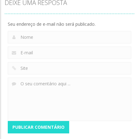
DEIXE UMA RESPOSTA
Game of
Heroes
Chain Puzzle
Pipe Connect
207
226
249
Seu endereço de e-mail não será publicado.