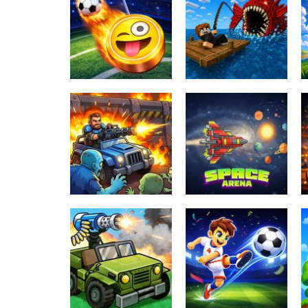
Fishing: Catch
TIny Football Cup
the Secret
2026
Brainrot
148
180
Zombie Defense:
Last Stand
Space Arena
133
160