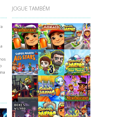
JOGUE TAMBÉM
ra
ta
 nos
ão
Jogaê
Jogaê
Jogaê
ina
Jogaê
Jogaê
Jogaê