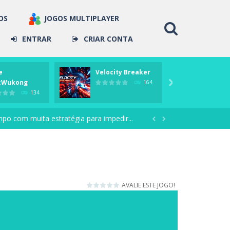
jogo naquele sistema a oferecer...
OS
JOGOS MULTIPLAYER
ecisa enfrentar o cientista...
ENTRAR
CRIAR CONTA
 O Super Smash Remix é parecido...
e
Velocity Breaker
Zombi
polícia das estações ferroviárias,...
:Wukong
Last ..
164

134
o com muita estratégia para impedir...
ason desperta sem a sua...


o essa versão é do Playstation,...
o: Super Mario Bros., Super Mario...
cê controla Mario tocando enquanto...
AVALIE ESTE JOGO!
seus amigos, saia por...
jogo naquele sistema a oferecer...