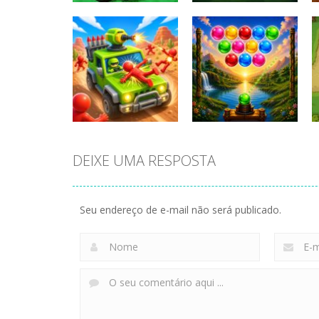
Tank Strike
Football
Wasteland Rogue
Superstars 2026
162
135
DEIXE UMA RESPOSTA
Bubble Shooter
Scrap Car Merge
Vale
Seu endereço de e-mail não será publicado.
140
158