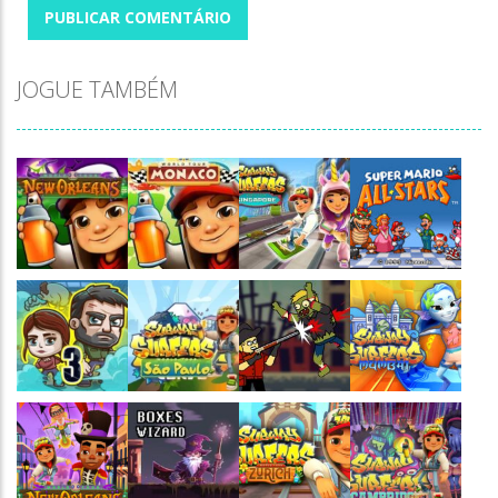
JOGUE TAMBÉM
Jogaê
Jogaê
Jogaê
Jogaê
Jogaê
Jogaê
Jogaê
Jogaê