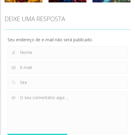
Zombie
DEIXE UMA RESPOSTA
Meme
Velocity
Defense: Last
Myth:Wukong
Breaker
Stand
133
161
132
Seu endereço de e-mail não será publicado.