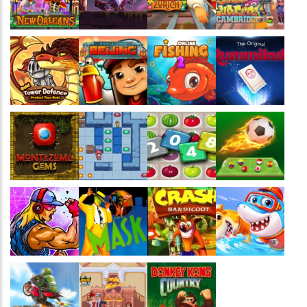
Jogaê
Jogaê
Jogaê
Jogaê
Jogaê
Jogaê
Jogaê
Jogaê
Jogaê
Jogaê
Jogaê
Jogaê
Jogaê
Jogaê
Jogaê
Jogaê