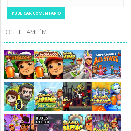
JOGUE TAMBÉM
Jogaê
Jogaê
Jogaê
Jogaê