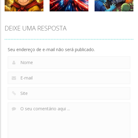
Zombie
DEIXE UMA RESPOSTA
Meme
Velocity
Defense: Last
Myth:Wukong
Breaker
Stand
137
168
137
Seu endereço de e-mail não será publicado.