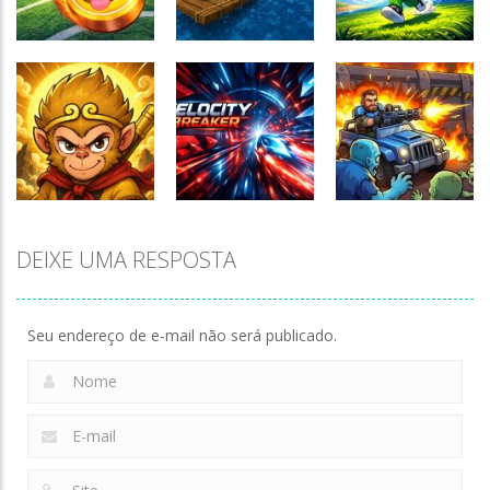
Fishing: Catch
Obby Escape
TIny Football
the Secret
from Tsunami
Cup 2026
Brainrot
Brainrot
151
184
159
Zombie
DEIXE UMA RESPOSTA
Meme
Velocity
Defense: Last
Myth:Wukong
Breaker
Stand
136
167
134
Seu endereço de e-mail não será publicado.