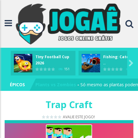
Angry Birds
-
O Angry Birds se arrisca na Star Cu
Super Bomberman
-
Super Bomberman foi o prim
Crash Bandicoot
-
O jogo segue como aventuras d
TIny Football Cup
Fishing: Catch th
Super Smash Remix
-
Se tem saudades de jogar S

2026
..
151
184
Subway Surf: Mônaco
-
Concordo – há muito temp
Plants vs Zombies
-
Só mesmo as plantas podem p
ÉPICOS
Tekken 3
-
Lute em cenários diferentes com os lu
Trap Craft
Super Mario All-Stars
-
Super Mario All-Stars é u
AVALIE ESTE JOGO!
Mario Bros World
-
Mario Bros World um novo tip
Angry Birds
-
O Angry Birds se arrisca na Star Cu