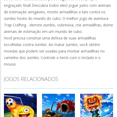
engraçado final! Descubra todos eles! Jogue junto com animais
de estimação amigáveis, monte armadilhas e lute contra os
zumbis hostis do mundo do cubo. O melhor jogo de aventura
Trap Crafting - derrote zumbis, sobreviva, crie armadilhas, dome
animais de estimação em um mundo de cubo.
Você precisa construir uma defesa de suas armadilhas
escolhidas contra zumbis. Ao matar zumbis, você obtém
moedas que podem ser usadas para montar armadilhas no
caminho dos zumbis. Controle o herói com o teclado e o
mouse.
JOGOS RELACIONADOS