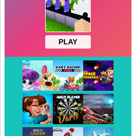
Super Bomberman
-
Super Bomberman foi o prim
Play
Play
Play