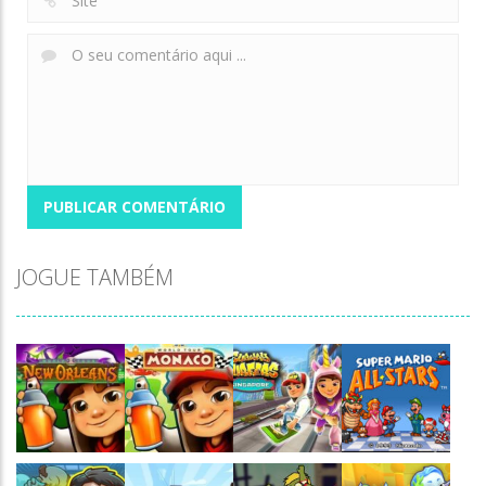
JOGUE TAMBÉM