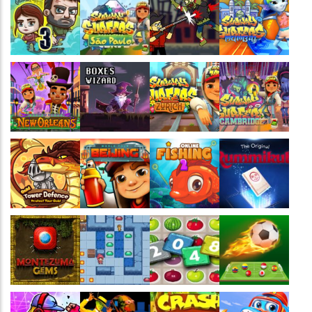
Jogaê
Jogaê
Jogaê
Jogaê
Jogaê
Jogaê
Jogaê
Jogaê
Jogaê
Jogaê
Jogaê
Jogaê
Jogaê
Jogaê
Jogaê
Jogaê