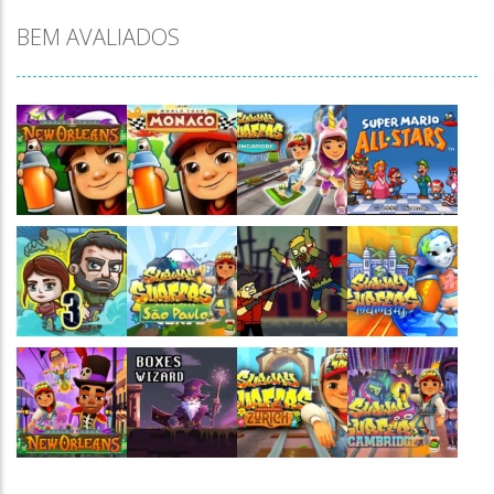
BEM AVALIADOS
Jogaê
Jogaê
Jogaê
Jogaê
Jogaê
Jogaê
Jogaê
Jogaê
Jogaê
Jogaê
Jogaê
Jogaê