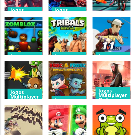
Super Bomberman
-
Super Bomberman foi o prim
Jogos
Jogos
Multiplayer
Multiplayer
Jogos
Online
Online
Multiplayer
Online
Online Strike
Counter
Assault
Terror
Far Orion
767
981
988
Jogos
Jogos
Jogos
Multiplayer
Multiplayer
Multiplayer
Online
Online
Online
Zomblox.io
Tribals.io
1v1.LOL
1.45K
1.17K
1.67K
Jogos
Jogos
Multiplayer
Multiplayer
Jogos
Online
Online
Multiplayer
Online
ROD
Last Zombie
Multiplayer
Defense
Drac & Franc
Car Driving
1.09K
1.01K
908