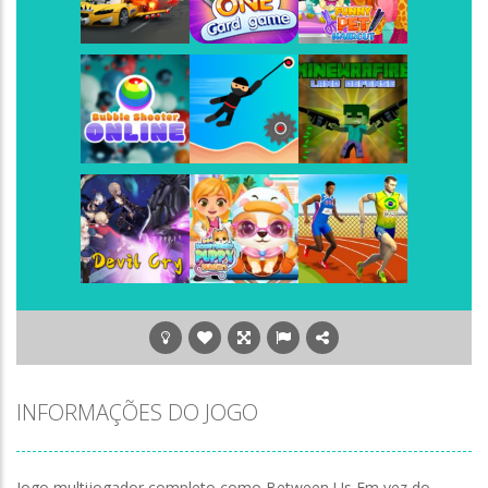
Play
Play
Play
Play
Play
Play
Play
Play
Play
Play
Play
Play
INFORMAÇÕES DO JOGO
Jogo multijogador completo como Between Us Em vez do