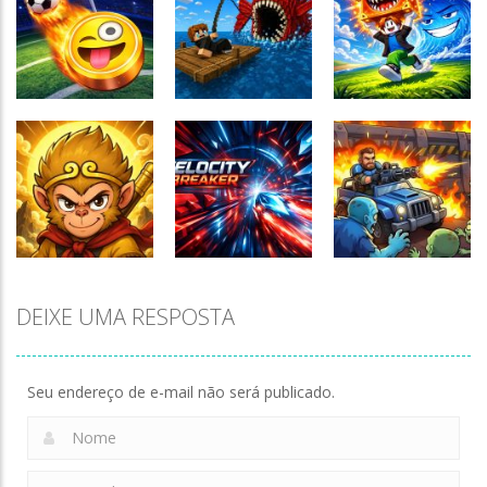
Fishing: Catch
Obby Escape
TIny Football
the Secret
from Tsunami
Cup 2026
Brainrot
Brainrot
149
181
158
Zombie
DEIXE UMA RESPOSTA
Meme
Velocity
Defense: Last
Myth:Wukong
Breaker
Stand
134
164
133
Seu endereço de e-mail não será publicado.