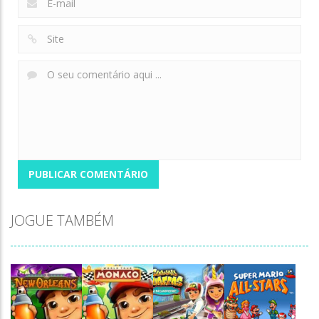
JOGUE TAMBÉM