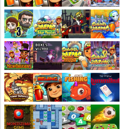
Jogaê
Jogaê
Jogaê
Jogaê
Jogaê
Jogaê
Jogaê
Jogaê
Jogaê
Jogaê
Jogaê
Jogaê
Jogaê
Jogaê
Jogaê
Jogaê