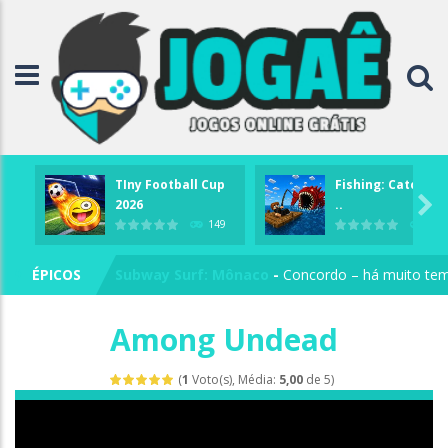
Angry Birds
-
O Angry Birds se arrisca na Star Cu
Super Bomberman
-
Super Bomberman foi o prim
TIny Football Cup
Fishing: Catch th
Crash Bandicoot
-
O jogo segue como aventuras d

2026
..
149
181
Super Smash Remix
-
Se tem saudades de jogar S
ÉPICOS
Subway Surf: Mônaco
-
Concordo – há muito temp
Plants vs Zombies
-
Só mesmo as plantas podem p
Among Undead
Tekken 3
-
Lute em cenários diferentes com os lu
(
1
Voto(s), Média:
5,00
de 5)
Super Mario All-Stars
-
Super Mario All-Stars é u
Mario Bros World
-
Mario Bros World um novo tip