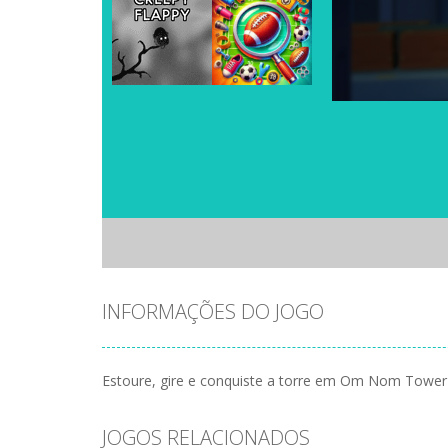
Play
Play
Play
Play
INFORMAÇÕES DO JOGO
Estoure, gire e conquiste a torre em Om Nom Tower 3D
JOGOS RELACIONADOS