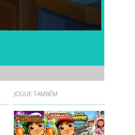
JOGUE TAMBÉM