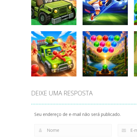
Space Arena
Last Stand
158
132
Tank Strike
Football
Wasteland Rogue
Superstars 2026
160
134
DEIXE UMA RESPOSTA
Bubble Shooter
Scrap Car Merge
Vale
Seu endereço de e-mail não será publicado.
137
157