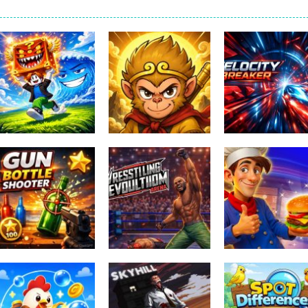
Obby Escape
from Tsunami
Meme
Brainrot
Myth:Wukong
Velocity Breake
155
132
Bottle Storm:
Wrestling