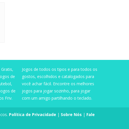
Jogaê
Jogaê
Jogaê
 Gratis,
Jogos de todos os tipos e para todos os
 Jogos de
gostos, escolhidos e catalogados para
utebol,
você achar fácil. Encontre os melhores
 Jogos de
jogos para jogar sozinho, para jogar
s Friv.
com um amigo partilhando o teclado.
icos.
Política de Privacidade
|
Sobre Nós
|
Fale