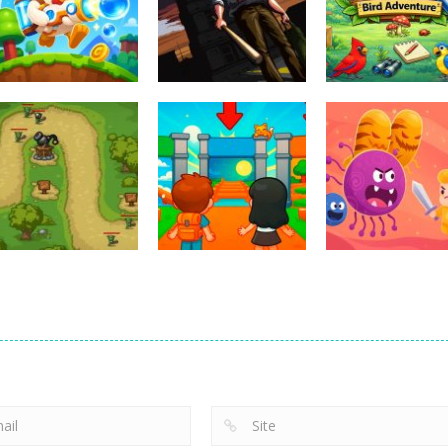
Elite Beach
Revolution Arena
Burger Here
159
137
SKYHILL: Escape
From the
Spot Differenc
Bubble Blasters
Skyscraper!
Bird Adventure
151
131
Obby Universe:
Defense Tower
Mini Games
Health
2025
Online
Protection
229
266