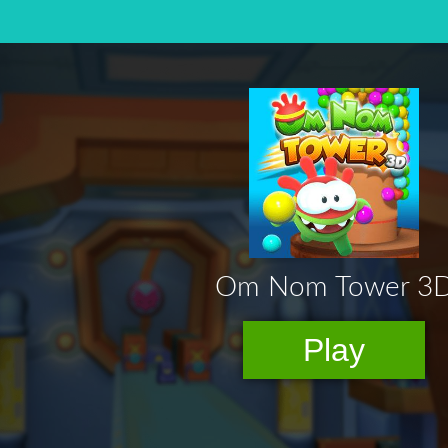
All-Stars é uma compilação de quatro jogos eletrônicos da série Mari
d um novo tipo de jogo Mario que você pode jogar com uma mão. Vo
ca na Star Cup enquanto enfrenta oponentes individuais! Compita com 
n foi o primeiro jogo Bomberman a aparecer no SNES, e o primeiro 