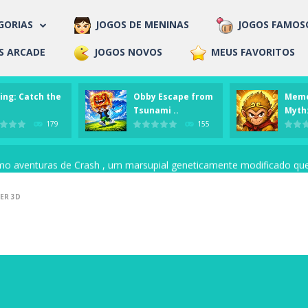
GORIAS
JOGOS DE MENINAS
JOGOS FAMOS
de Educar
 3D
 Arcade
 Clássicos
 de Esporte
 de Meninas
 Multiplayer
 Puzzles
s de 2
s de Ação
s de Aventura
s de Corrida
s de Estratégia
s de Luta
s de Tiro
S ARCADE
JOGOS NOVOS
MEUS FAVORITOS
ing: Catch the
Obby Escape from
Mem
ca na Star Cup enquanto enfrenta oponentes individuais! Compita com 
Tsunami ..
Myth
179
155
n foi o primeiro jogo Bomberman a aparecer no SNES, e o primeiro 
o aventuras de Crash , um marsupial geneticamente modificado que pr
es de jogar Super Smash Flash 2, então, há motivos para ficar feliz!
ER 3D
há muito tempo não havia notícias de nosso amante para incomodar a 
antas podem parar o ataque dos zumbis. Coloque as plantas no camp
na estrada, tentando desviar de uma mulher em meio ao nevoeiro, M
tes com os lutadores especiais, os combates especiais do Tekken Com