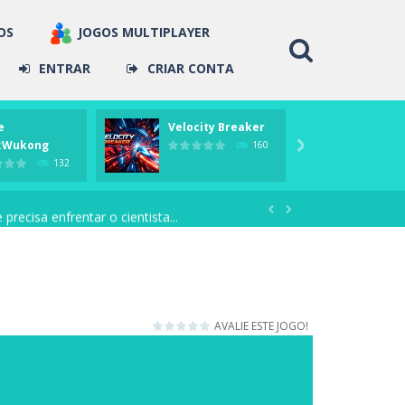
OS
JOGOS MULTIPLAYER
ENTRAR
CRIAR CONTA
e
Velocity Breaker
Space
seus amigos, saia por...
:Wukong
160

132
jogo naquele sistema a oferecer...
ecisa enfrentar o cientista...


 O Super Smash Remix é parecido...
polícia das estações ferroviárias,...
o com muita estratégia para impedir...
AVALIE ESTE JOGO!
ason desperta sem a sua...
o essa versão é do Playstation,...