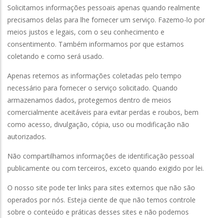
Solicitamos informações pessoais apenas quando realmente
Mario Bros World
-
Mario Bros World um novo tip
precisamos delas para lhe fornecer um serviço. Fazemo-lo por
meios justos e legais, com o seu conhecimento e
Angry Birds
-
O Angry Birds se arrisca na Star Cu
consentimento. Também informamos por que estamos
coletando e como será usado.
Super Bomberman
-
Super Bomberman foi o prim
Apenas retemos as informações coletadas pelo tempo
necessário para fornecer o serviço solicitado. Quando
armazenamos dados, protegemos dentro de meios
comercialmente aceitáveis ​​para evitar perdas e roubos, bem
como acesso, divulgação, cópia, uso ou modificação não
autorizados.
Não compartilhamos informações de identificação pessoal
publicamente ou com terceiros, exceto quando exigido por lei.
O nosso site pode ter links para sites externos que não são
operados por nós. Esteja ciente de que não temos controle
sobre o conteúdo e práticas desses sites e não podemos