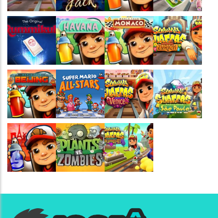
Jogaê
Jogaê
Jogaê
Jogaê
Jogaê
Jogaê
Jogaê
Jogaê
Jogaê
Jogaê
Jogaê
Jogaê
Jogaê
Jogaê
Jogaê