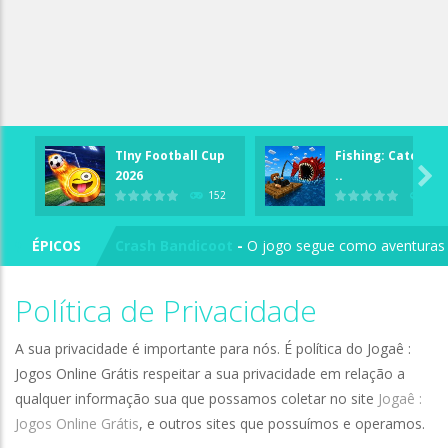
TIny Football Cup
Fishing: Catch th
Angry Birds
-
O Angry Birds se arrisca na Star Cu

2026
..
152
188
Super Bomberman
-
Super Bomberman foi o prim
ÉPICOS
Crash Bandicoot
-
O jogo segue como aventuras d
Super Smash Remix
-
Se tem saudades de jogar S
Política de Privacidade
Subway Surf: Mônaco
-
Concordo – há muito temp
A sua privacidade é importante para nós. É política do Jogaê :
Plants vs Zombies
-
Só mesmo as plantas podem p
Jogos Online Grátis respeitar a sua privacidade em relação a
qualquer informação sua que possamos coletar no site
Jogaê :
Tekken 3
-
Lute em cenários diferentes com os lu
Jogos Online Grátis
, e outros sites que possuímos e operamos.
Super Mario All-Stars
-
Super Mario All-Stars é u