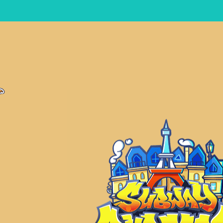
All-Stars é uma compilação de quatro jogos eletrônicos da série Mari
d um novo tipo de jogo Mario que você pode jogar com uma mão. Vo
ca na Star Cup enquanto enfrenta oponentes individuais! Compita com 
n foi o primeiro jogo Bomberman a aparecer no SNES, e o primeiro 