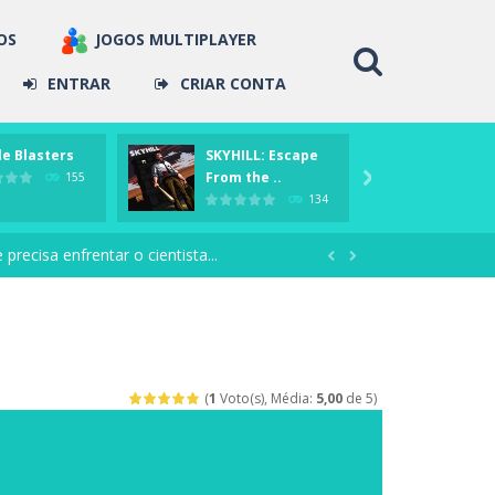
OS
JOGOS MULTIPLAYER
ENTRAR
CRIAR CONTA
e Blasters
SKYHILL: Escape
Miami 
seus amigos, saia por...
From the ..
155

134
jogo naquele sistema a oferecer...
ecisa enfrentar o cientista...


 O Super Smash Remix é parecido...
polícia das estações ferroviárias,...
o com muita estratégia para impedir...
(
1
Voto(s), Média:
5,00
de 5)
ason desperta sem a sua...
o essa versão é do Playstation,...