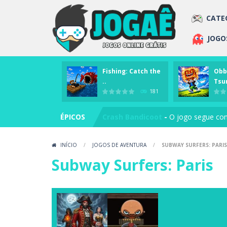
CATE
Jogos 
Jogos
Jogos
Jogos
Jogos
Jogos
Jogos
Jogos
Jogo
Jogo
Jogo
Jogo
Jogo
Jogo
Jogo
JOGO
Fishing: Catch the
Obb
Angry Birds
-
O Angry Birds se arris
..
Tsu
181
Super Bomberman
-
Super Bomberma
ÉPICOS
Crash Bandicoot
-
O jogo segue com
Super Smash Remix
-
Se tem saudad
INÍCIO
/
JOGOS DE AVENTURA
/
SUBWAY SURFERS: PARIS
Subway Surf: Mônaco
-
Concordo – 
Subway Surfers: Paris
Plants vs Zombies
-
Só mesmo as pl
Silent Hill
-
Após sofrer um acidente 
Tekken 3
-
Lute em cenários diferen