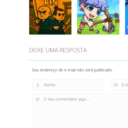
City Tuk Tuk
Rickshaw Game
Squarehead Hero
215
195
DEIXE UMA RESPOSTA
Survival Island:
Samurai Kin
EVO
Seu endereço de e-mail não será publicado.
197
188