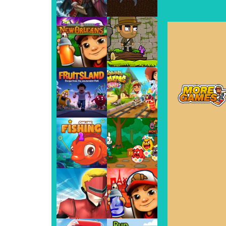
Super Mario All-Stars
-
Super Mario 
Mario Bros World
-
Mario Bros Worl
Angry Birds
-
O Angry Birds se arris
Play
Play
Super Bomberman
-
Super Bomberma
Play
Play
Play
Play
Play
Play