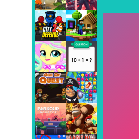
Play
Play
Play
Play
Play
Play
Play
Play