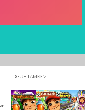
JOGUE TAMBÉM
ais