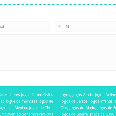
Defense Tower
Mini Games
Health
2025
Online
Protection
230
269
Os Melhores Jogos Online Grátis
Jogos, Jogos Gratis, Jogos Online
net. Jogue os melhores Jogos de
Jogos de Carros, Jogos Infantis,
Jogos de Menina, Jogos de Tiro,
Tiro, Jogos do Mario, Jogos de F
ltiplayer, adicionamos diversos
Jogos de Guerra, Jogos de Luta,