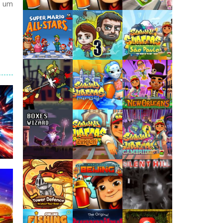
e um
Jogaê
Jogaê
Jogaê
Jogaê
Jogaê
Jogaê
Jogaê
Jogaê
Jogaê
Jogaê
Jogaê
Jogaê
r
166