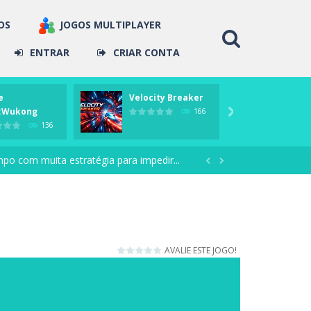
jogo naquele sistema a oferecer...
OS
JOGOS MULTIPLAYER
ecisa enfrentar o cientista...
ENTRAR
CRIAR CONTA
 O Super Smash Remix é parecido...
e
Velocity Breaker
Space
polícia das estações ferroviárias,...
:Wukong
166

136
o com muita estratégia para impedir...
ason desperta sem a sua...


o essa versão é do Playstation,...
o: Super Mario Bros., Super Mario...
cê controla Mario tocando enquanto...
AVALIE ESTE JOGO!
seus amigos, saia por...
jogo naquele sistema a oferecer...