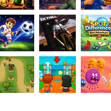
Bottle Storm:
Wrestling
Elite Beach
Revolution Arena
Burger Here
160
139
SKYHILL: Escape
Football
From the
Spot Differenc
Superstars 2026
Skyscraper!
Bird Adventure
136
134
Obby Universe: