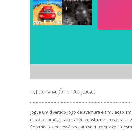
Play
Play
Play
Play
INFORMAÇÕES DO JOGO
Jogue um divertido jogo de aventura e simulação em S
desafio começa: sobreviver, construir e prosperar. 
ferramentas necessárias para se manter vivo. Constr