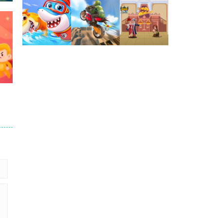
Jogaê
Jogaê
Jogaê
es
149
Jogaê
Jogaê
Jogaê
249