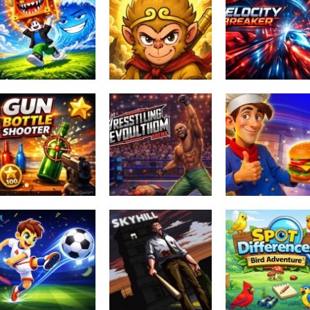
Obby Escape
from Tsunami
Meme
Brainrot
Myth:Wukong
Velocity Breake
159
136
Bottle Storm:
Wrestling
Elite Beach
Revolution Arena
Burger Here
162
140