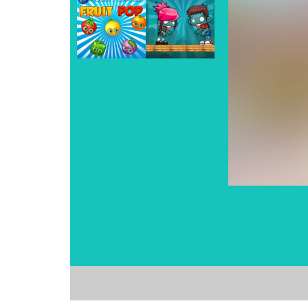
Play
Play
Play
Play