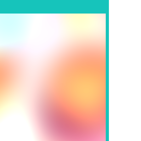
o: Super Mario Bros., Super Mario...
cê controla Mario tocando enquanto...
seus amigos, saia por...
jogo naquele sistema a oferecer...