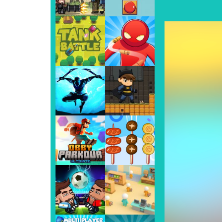
Super Mario All-Stars
-
Super Mario 
Mario Bros World
-
Mario Bros Worl
Angry Birds
-
O Angry Birds se arris
Play
Play
Super Bomberman
-
Super Bomberma
Play
Play
Play
Play
Play
Play