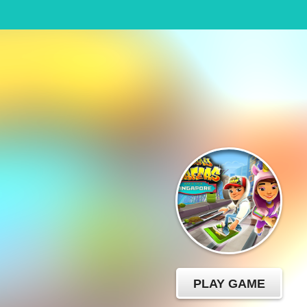
All-Stars é uma compilação de quatro jogos eletrônicos da série Mari
d um novo tipo de jogo Mario que você pode jogar com uma mão. Vo
ca na Star Cup enquanto enfrenta oponentes individuais! Compita com 
n foi o primeiro jogo Bomberman a aparecer no SNES, e o primeiro 