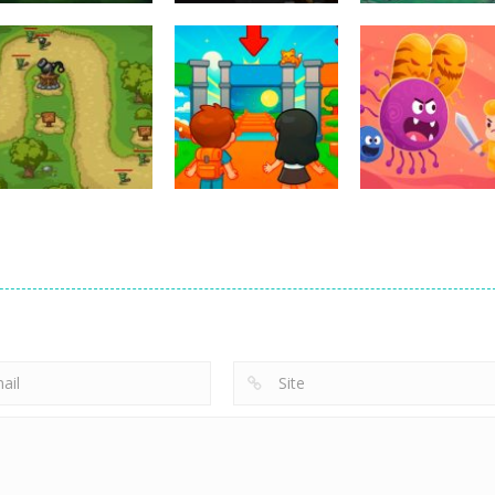
SKYHILL: Escape
Football
From the
Spot Differenc
Superstars 2026
Skyscraper!
Bird Adventure
136
135
Obby Universe:
Defense Tower
Mini Games
Health
2025
Online
Protection
230
269