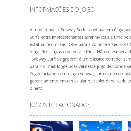
INFORMAÇÕES DO JOGO
A turnê mundial Subway Surfer continua em Cingapura.
Surfe entre impressionantes arranha-céus e uma bel
estátua de um leão. Olhe para a colorida e sedutor
magníficos lagos com hera e lírios. Não se esqueça de
"Sabway Surf: Singapore" é um clássico corredor sem
para ir o mais longe possível neste jogo de corrida s
O gerenciamento no jogo subway surfers no computad
gerenciamento em um celular ou tablet é realizado u
o herói
JOGOS RELACIONADOS