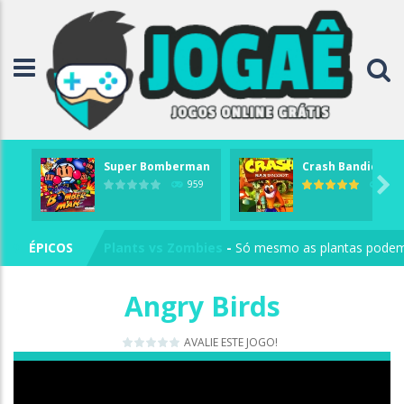
Angry Birds
-
O Angry Birds se arrisca na Star Cu
Super Bomberman
-
Super Bomberman foi o prim
Crash Bandicoot
-
O jogo segue como aventuras d
Super Smash Remix
-
Se tem saudades de jogar S
Super Bomberman
Crash Bandicoot

959
1.0
Subway Surf: Mônaco
-
Concordo – há muito temp
Plants vs Zombies
-
Só mesmo as plantas podem p
ÉPICOS
Tekken 3
-
Lute em cenários diferentes com os lu
Angry Birds
Super Mario All-Stars
-
Super Mario All-Stars é u
Mario Bros World
-
Mario Bros World um novo tip
AVALIE ESTE JOGO!
Angry Birds
-
O Angry Birds se arrisca na Star Cu