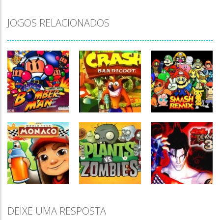
JOGOS RELACIONADOS
Crash
Super Smash
Super
Bandicoot
Remix
Bomberman
959
1.06K
1.95K
Subway Surf:
DEIXE UMA RESPOSTA
Plants vs
Mônaco