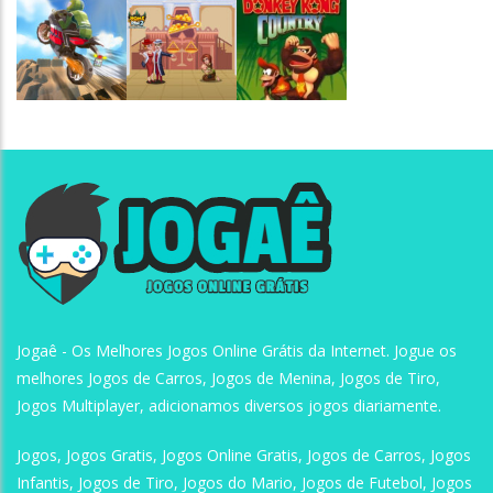
Jogaê
Jogaê
Jogaê
Jogaê
Jogaê
Jogaê
Jogaê
Jogaê - Os Melhores Jogos Online Grátis da Internet. Jogue os
melhores Jogos de Carros, Jogos de Menina, Jogos de Tiro,
Jogos Multiplayer, adicionamos diversos jogos diariamente.
Jogos, Jogos Gratis, Jogos Online Gratis, Jogos de Carros, Jogos
Infantis, Jogos de Tiro, Jogos do Mario, Jogos de Futebol, Jogos