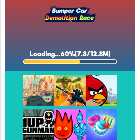
Angry Birds
-
O Angry Birds se arrisca na Star Cu
Super Bomberman
-
Super Bomberman foi o prim
Play
Play
Play