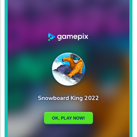
Super Bomberman
-
Super Bomberman foi o prim