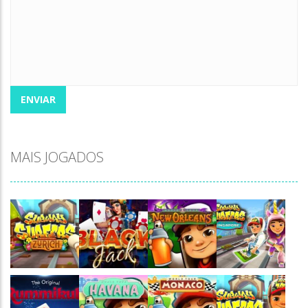
ENVIAR
MAIS JOGADOS