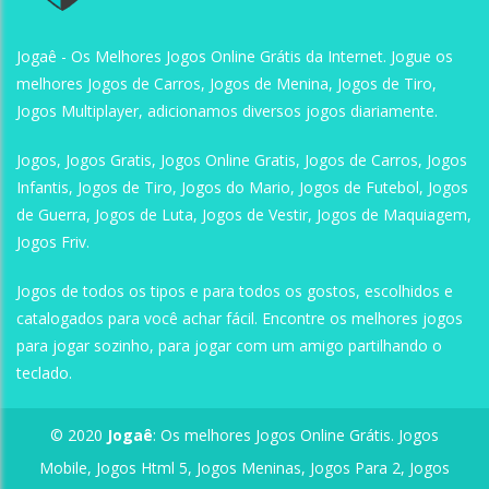
Jogaê - Os Melhores Jogos Online Grátis da Internet. Jogue os
melhores Jogos de Carros, Jogos de Menina, Jogos de Tiro,
Jogos Multiplayer, adicionamos diversos jogos diariamente.
Jogos, Jogos Gratis, Jogos Online Gratis, Jogos de Carros, Jogos
Infantis, Jogos de Tiro, Jogos do Mario, Jogos de Futebol, Jogos
de Guerra, Jogos de Luta, Jogos de Vestir, Jogos de Maquiagem,
Jogos Friv.
Jogos de todos os tipos e para todos os gostos, escolhidos e
catalogados para você achar fácil. Encontre os melhores jogos
para jogar sozinho, para jogar com um amigo partilhando o
teclado.
© 2020
Jogaê
: Os melhores Jogos Online Grátis. Jogos
Mobile, Jogos Html 5, Jogos Meninas, Jogos Para 2, Jogos