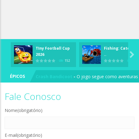
TIny Football Cup
Fishing: Catch th
Angry Birds
-
O Angry Birds se arrisca na Star Cu

2026
..
152
187
Super Bomberman
-
Super Bomberman foi o prim
ÉPICOS
Crash Bandicoot
-
O jogo segue como aventuras d
Super Smash Remix
-
Se tem saudades de jogar S
Fale Conosco
Subway Surf: Mônaco
-
Concordo – há muito temp
Nome
(obrigatório)
Plants vs Zombies
-
Só mesmo as plantas podem p
Tekken 3
-
Lute em cenários diferentes com os lu
E-mail
(obrigatório)
Super Mario All-Stars
-
Super Mario All-Stars é u