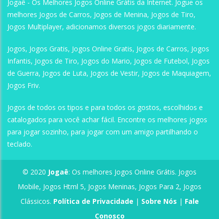
Jogaê - Os Melhores Jogos Online Grátis da Internet. Jogue os
melhores Jogos de Carros, Jogos de Menina, Jogos de Tiro,
Jogos Multiplayer, adicionamos diversos jogos diariamente.
Jogos, Jogos Gratis, Jogos Online Gratis, Jogos de Carros, Jogos
Infantis, Jogos de Tiro, Jogos do Mario, Jogos de Futebol, Jogos
de Guerra, Jogos de Luta, Jogos de Vestir, Jogos de Maquiagem,
Jogos Friv.
Jogos de todos os tipos e para todos os gostos, escolhidos e
catalogados para você achar fácil. Encontre os melhores jogos
para jogar sozinho, para jogar com um amigo partilhando o
teclado.
© 2020
Jogaê
: Os melhores Jogos Online Grátis. Jogos
Mobile, Jogos Html 5, Jogos Meninas, Jogos Para 2, Jogos
Clássicos.
Política de Privacidade
|
Sobre Nós
|
Fale
Conosco