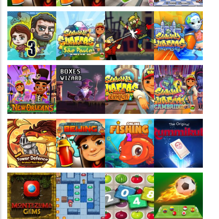
Jogaê
Jogaê
Jogaê
Jogaê
Jogaê
Jogaê
Jogaê
Jogaê
Jogaê
Jogaê
Jogaê
Jogaê
Jogaê
Jogaê
Jogaê
Jogaê