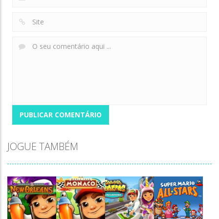
JOGUE TAMBÉM