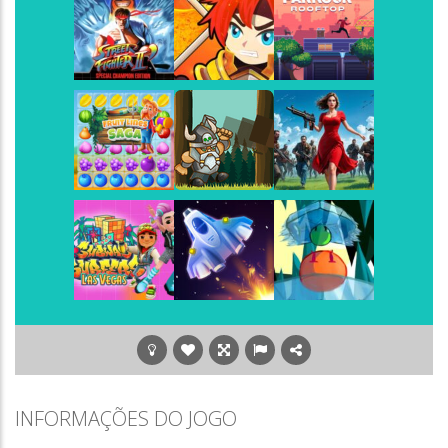
Play
Play
Play
Play
Play
Play
Play
Play
Play
Play
Play
Play
INFORMAÇÕES DO JOGO