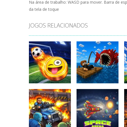
Na área de trabalho: WASD para mover. Barra de esp
da tela de toque
JOGOS RELACIONADOS
Fishing: Catch
TIny Football Cup
the Secret
2026
Brainrot
151
185