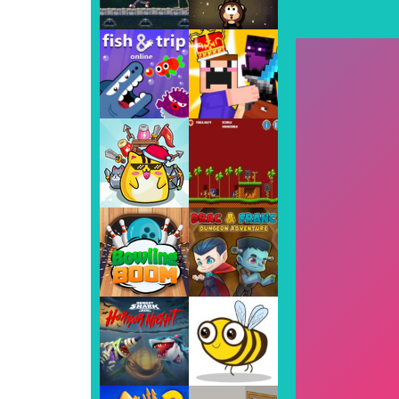
Play
Play
Play
Play
Play
Play
Play
Play