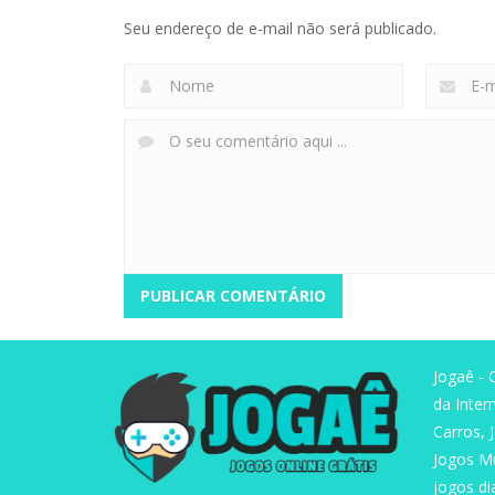
Scrap Car Merge
Vale
Seu endereço de e-mail não será publicado.
143
160
Jogaê - 
da Inter
Carros, 
Jogos Mu
jogos di