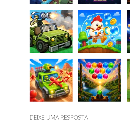
Zombie Defense:
Last Stand
Space Arena
134
162
Tank Strike
Wasteland Rogue
Bubble Blasters
164
156
DEIXE UMA RESPOSTA
Bubble Shooter