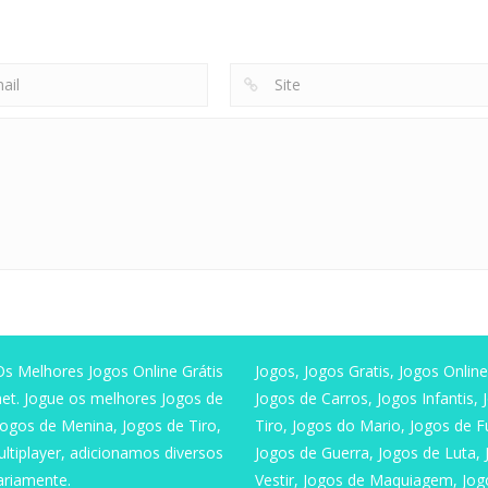
2025
Online
Protection
230
269
Os Melhores Jogos Online Grátis
Jogos, Jogos Gratis, Jogos Online
net. Jogue os melhores Jogos de
Jogos de Carros, Jogos Infantis,
Jogos de Menina, Jogos de Tiro,
Tiro, Jogos do Mario, Jogos de F
ltiplayer, adicionamos diversos
Jogos de Guerra, Jogos de Luta,
ariamente.
Vestir, Jogos de Maquiagem, Jogo