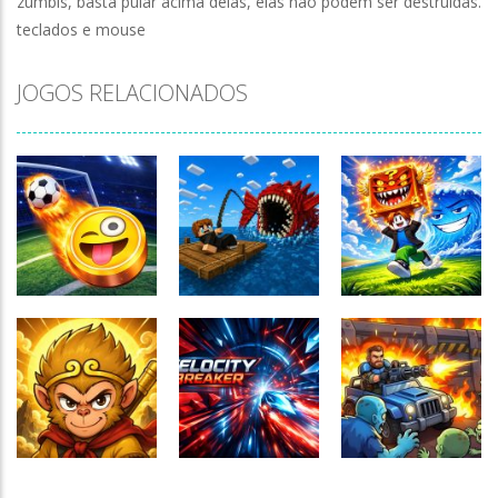
zumbis, basta pular acima delas, elas não podem ser destruídas.
teclados e mouse
JOGOS RELACIONADOS
Fishing: Catch
Obby Escape
TIny Football
the Secret
from Tsunami
Cup 2026
Brainrot
Brainrot
153
190
165
Zombie