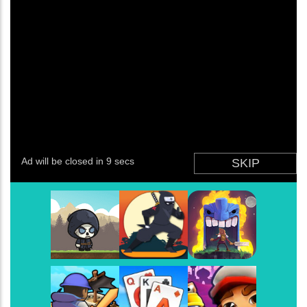
Angry Birds
-
O Angry Birds se arrisca na Star Cu
Super Bomberman
-
Super Bomberman foi o prim