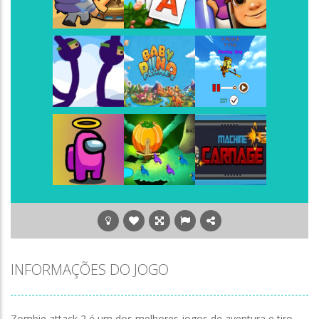
Play
Play
Play
Play
Play
Play
Play
Play
Play
Play
Play
Play
INFORMAÇÕES DO JOGO
Zombie attack 2 é um dos melhores jogos de aventura e tiro