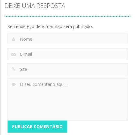
DEIXE UMA RESPOSTA
Meme
Velocity
Defense: Last
Myth:Wukong
Breaker
Stand
136
168
136
Seu endereço de e-mail não será publicado.