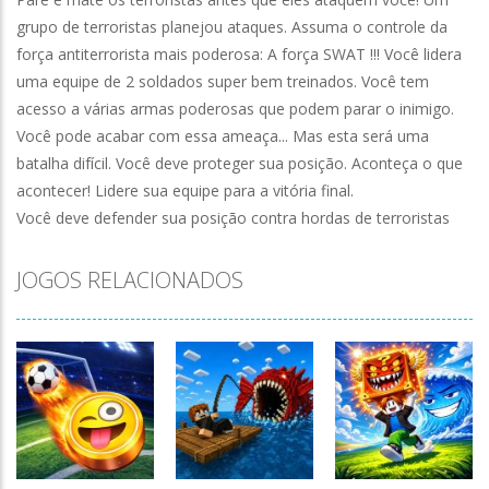
grupo de terroristas planejou ataques. Assuma o controle da
força antiterrorista mais poderosa: A força SWAT !!! Você lidera
uma equipe de 2 soldados super bem treinados. Você tem
acesso a várias armas poderosas que podem parar o inimigo.
Você pode acabar com essa ameaça... Mas esta será uma
batalha difícil. Você deve proteger sua posição. Aconteça o que
acontecer! Lidere sua equipe para a vitória final.
Você deve defender sua posição contra hordas de terroristas
JOGOS RELACIONADOS