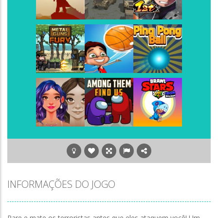
Play
Play
Play
Play
Play
Play
Play
Play
Play
Play
Play
Play
INFORMAÇÕES DO JOGO
Pare e mate os terroristas antes que eles ataquem você! Um