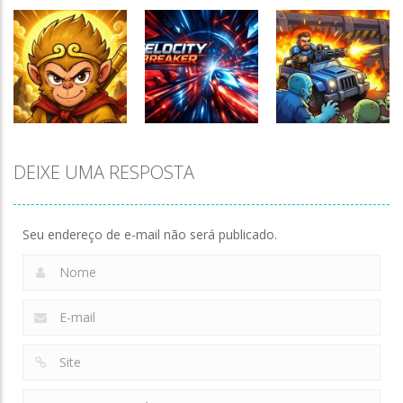
Fishing: Catch
Obby Escape
TIny Football
the Secret
from Tsunami
Cup 2026
Brainrot
Brainrot
155
192
165
Zombie
DEIXE UMA RESPOSTA
Meme
Velocity
Defense: Last
Myth:Wukong
Breaker
Stand
137
168
137
Seu endereço de e-mail não será publicado.