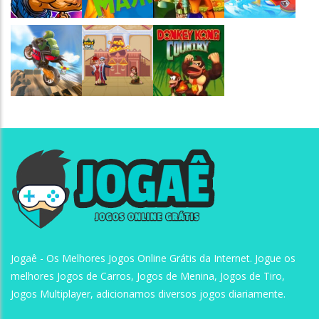
Jogaê
Jogaê
Jogaê
Jogaê
Jogaê
Jogaê
Jogaê
Jogaê - Os Melhores Jogos Online Grátis da Internet. Jogue os
melhores Jogos de Carros, Jogos de Menina, Jogos de Tiro,
Jogos Multiplayer, adicionamos diversos jogos diariamente.