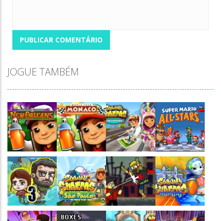
JOGUE TAMBÉM
Jogaê
Jogaê
Jogaê
Jogaê