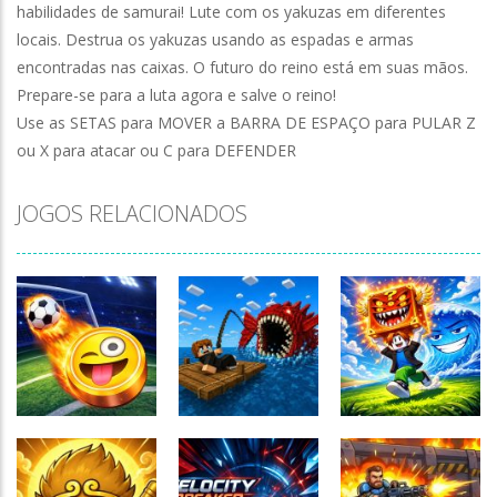
habilidades de samurai! Lute com os yakuzas em diferentes
locais. Destrua os yakuzas usando as espadas e armas
encontradas nas caixas. O futuro do reino está em suas mãos.
Prepare-se para a luta agora e salve o reino!
Use as SETAS para MOVER a BARRA DE ESPAÇO para PULAR Z
ou X para atacar ou C para DEFENDER
JOGOS RELACIONADOS
Fishing: Catch
Obby Escape
TIny Football
the Secret
from Tsunami