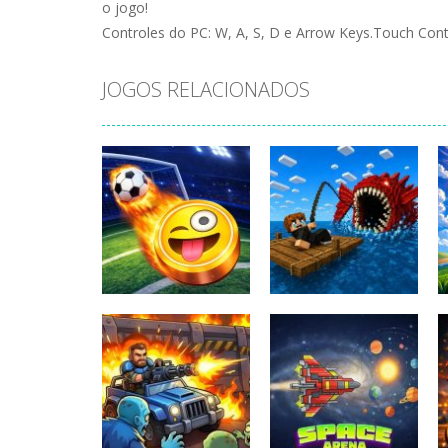
o jogo!
Controles do PC: W, A, S, D e Arrow Keys.Touch Cont
JOGOS RELACIONADOS
Fishing: Catch
TIny Football Cup
the Secret
2026
Brainrot
151
184