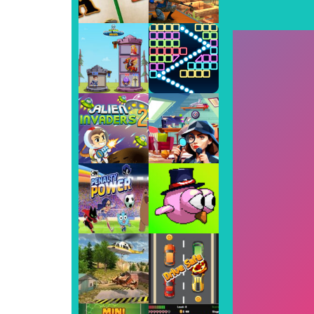
Play
Play
Play
Play
Play
Play
Play
Play