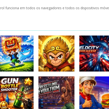
rol funciona em todos os navegadores e todos os dispositivos móvei
Obby Escape
from Tsunami
Meme
Brainrot
Myth:Wukong
Velocity Breake
159
136