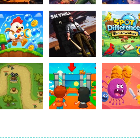
Bottle Storm:
Wrestling
Elite Beach
Revolution Arena
Burger Here
162
140
SKYHILL: Escape
From the
Spot Differenc
Bubble Blasters
Skyscraper!
Bird Adventure
156
135
Obby Universe:
Defense Tower
Mini Games
Health