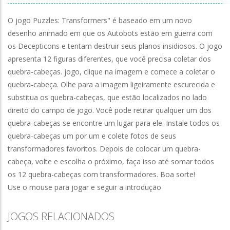
O jogo Puzzles: Transformers" é baseado em um novo
desenho animado em que os Autobots estão em guerra com
os Decepticons e tentam destruir seus planos insidiosos. O jogo
apresenta 12 figuras diferentes, que você precisa coletar dos
quebra-cabeças. jogo, clique na imagem e comece a coletar o
quebra-cabeça. Olhe para a imagem ligeiramente escurecida e
substitua os quebra-cabeças, que estão localizados no lado
direito do campo de jogo. Você pode retirar qualquer um dos
quebra-cabeças se encontre um lugar para ele. Instale todos os
quebra-cabeças um por um e colete fotos de seus
transformadores favoritos. Depois de colocar um quebra-
cabeça, volte e escolha o próximo, faça isso até somar todos
os 12 quebra-cabeças com transformadores. Boa sorte!
Use o mouse para jogar e seguir a introdução
JOGOS RELACIONADOS