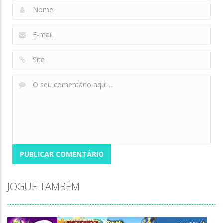
JOGUE TAMBÉM