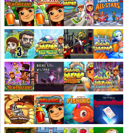
Jogaê
Jogaê
Jogaê
Jogaê
Jogaê
Jogaê
Jogaê
Jogaê
Jogaê
Jogaê
Jogaê
Jogaê