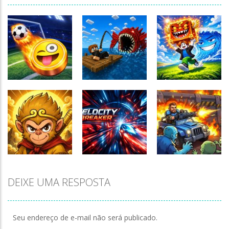
Fishing: Catch
Obby Escape
TIny Football
the Secret
from Tsunami
Cup 2026
Brainrot
Brainrot
156
192
166
Zombie
DEIXE UMA RESPOSTA
Meme
Velocity
Defense: Last
Myth:Wukong
Breaker
Stand
137
168
137
Seu endereço de e-mail não será publicado.