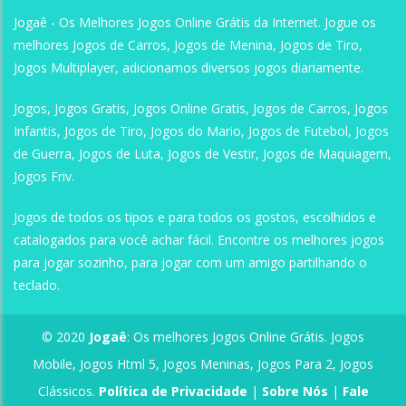
Jogaê - Os Melhores Jogos Online Grátis da Internet. Jogue os
melhores Jogos de Carros, Jogos de Menina, Jogos de Tiro,
Jogos Multiplayer, adicionamos diversos jogos diariamente.
Jogos, Jogos Gratis, Jogos Online Gratis, Jogos de Carros, Jogos
Infantis, Jogos de Tiro, Jogos do Mario, Jogos de Futebol, Jogos
de Guerra, Jogos de Luta, Jogos de Vestir, Jogos de Maquiagem,
Jogos Friv.
Jogos de todos os tipos e para todos os gostos, escolhidos e
catalogados para você achar fácil. Encontre os melhores jogos
para jogar sozinho, para jogar com um amigo partilhando o
teclado.
© 2020
Jogaê
: Os melhores Jogos Online Grátis. Jogos
Mobile, Jogos Html 5, Jogos Meninas, Jogos Para 2, Jogos
Clássicos.
Política de Privacidade
|
Sobre Nós
|
Fale