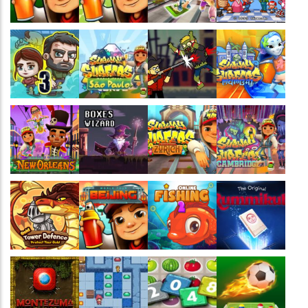
Jogaê
Jogaê
Jogaê
Jogaê
Jogaê
Jogaê
Jogaê
Jogaê
Jogaê
Jogaê
Jogaê
Jogaê
Jogaê
Jogaê
Jogaê
Jogaê