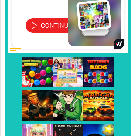
Super Mario All-Stars
-
Super Mario All-Stars é u
Mario Bros World
-
Mario Bros World um novo tip
Angry Birds
-
O Angry Birds se arrisca na Star Cu
Super Bomberman
-
Super Bomberman foi o prim
Play
Play
Play