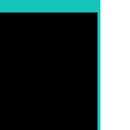
seus amigos, saia por...
jogo naquele sistema a oferecer...