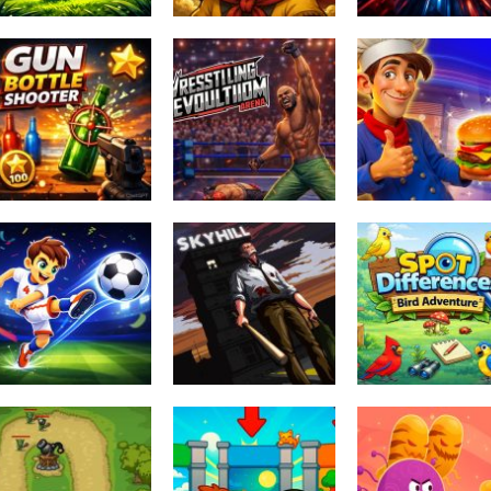
Obby Escape
from Tsunami
Meme
Brainrot
Myth:Wukong
Velocity Breake
157
134
Bottle Storm:
Wrestling
Elite Beach
Revolution Arena
Burger Here
160
139
SKYHILL: Escape
Football
From the
Spot Differenc