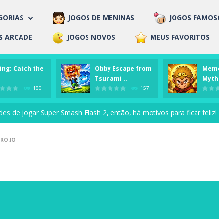
GORIAS
JOGOS DE MENINAS
JOGOS FAMOS
de Educar
 3D
 Arcade
 Clássicos
 de Esporte
 de Meninas
 Multiplayer
 Puzzles
s de 2
s de Ação
s de Aventura
s de Corrida
s de Estratégia
s de Luta
s de Tiro
ca na Star Cup enquanto enfrenta oponentes individuais! Compita com 
S ARCADE
JOGOS NOVOS
MEUS FAVORITOS
n foi o primeiro jogo Bomberman a aparecer no SNES, e o primeiro 
ing: Catch the
Obby Escape from
Mem
o aventuras de Crash , um marsupial geneticamente modificado que pr
Tsunami ..
Myth
180
157
es de jogar Super Smash Flash 2, então, há motivos para ficar feliz!
há muito tempo não havia notícias de nosso amante para incomodar a 
antas podem parar o ataque dos zumbis. Coloque as plantas no camp
RO.IO
na estrada, tentando desviar de uma mulher em meio ao nevoeiro, M
tes com os lutadores especiais, os combates especiais do Tekken Com
All-Stars é uma compilação de quatro jogos eletrônicos da série Mari
d um novo tipo de jogo Mario que você pode jogar com uma mão. Vo