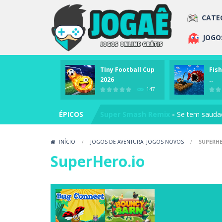
CATE
Jogos 
Jogos
Jogos
Jogos
Jogos
Jogos
Jogos
Jogos
Jogo
Jogo
Jogo
Jogo
Jogo
Jogo
Jogo
Angry Birds
-
O Angry Birds se arris
JOGO
Super Bomberman
-
Super Bomberma
TIny Football Cup
Fish
Crash Bandicoot
-
O jogo segue com
2026
..
147
Super Smash Remix
-
Se tem saudad
ÉPICOS
Subway Surf: Mônaco
-
Concordo – 
Plants vs Zombies
-
Só mesmo as pl
INÍCIO
/
JOGOS DE AVENTURA
,
JOGOS NOVOS
/
SUPERHE
Silent Hill
-
Após sofrer um acidente 
SuperHero.io
Tekken 3
-
Lute em cenários diferen
Super Mario All-Stars
-
Super Mario 
Mario Bros World
-
Mario Bros Worl