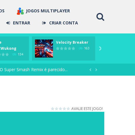
OS
JOGOS MULTIPLAYER
seus amigos, saia por...
ENTRAR
CRIAR CONTA
jogo naquele sistema a oferecer...
e
Velocity Breaker
Zombi
ecisa enfrentar o cientista...
:Wukong
Last ..
163

134
 O Super Smash Remix é parecido...
polícia das estações ferroviárias,...


o com muita estratégia para impedir...
ason desperta sem a sua...
o essa versão é do Playstation,...
AVALIE ESTE JOGO!
o: Super Mario Bros., Super Mario...
cê controla Mario tocando enquanto...