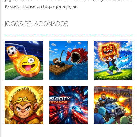
Passe o mouse ou toque para jogar.
JOGOS RELACIONADOS
Fishing: Catch
Obby Escape
TIny Football
the Secret
from Tsunami
Cup 2026
Brainrot
Brainrot
147
180
157
Zombie