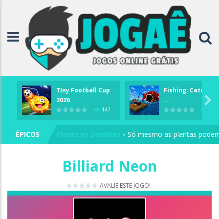
Angry Birds
-
O Angry Birds se arrisca na Star Cu
Super Bomberman
-
Super Bomberman foi o prim
Crash Bandicoot
-
O jogo segue como aventuras d
TIny Football Cup
Fishing: Catch th
Super Smash Remix
-
Se tem saudades de jogar S

2026
..
147
180
Subway Surf: Mônaco
-
Concordo – há muito temp
ÉPICOS
Plants vs Zombies
-
Só mesmo as plantas podem p
Tekken 3
-
Lute em cenários diferentes com os lu
Billiard Neon
Super Mario All-Stars
-
Super Mario All-Stars é u
AVALIE ESTE JOGO!
Mario Bros World
-
Mario Bros World um novo tip
Angry Birds
-
O Angry Birds se arrisca na Star Cu