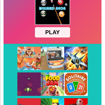
Super Bomberman
-
Super Bomberman foi o prim
Play
Play
Play