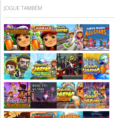
JOGUE TAMBÉM
Jogaê
Jogaê
Jogaê
Jogaê
Jogaê
Jogaê
Jogaê
Jogaê