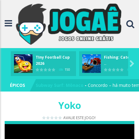
Angry Birds
-
O Angry Birds se arrisca na Star Cu
Super Bomberman
-
Super Bomberman foi o prim
Crash Bandicoot
-
O jogo segue como aventuras d
TIny Football Cup
Fishing: Catch th

Super Smash Remix
-
Se tem saudades de jogar S
2026
..
150
182
Subway Surf: Mônaco
-
Concordo – há muito temp
ÉPICOS
Plants vs Zombies
-
Só mesmo as plantas podem p
Tekken 3
-
Lute em cenários diferentes com os lu
Yoko
Super Mario All-Stars
-
Super Mario All-Stars é u
AVALIE ESTE JOGO!
Mario Bros World
-
Mario Bros World um novo tip
Angry Birds
-
O Angry Birds se arrisca na Star Cu