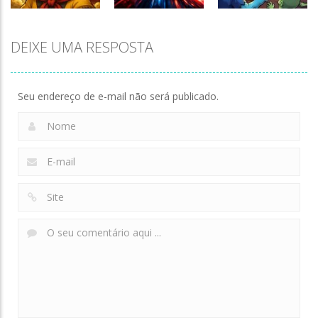
Zombie
DEIXE UMA RESPOSTA
Meme
Velocity
Defense: Last
Myth:Wukong
Breaker
Stand
136
166
133
Seu endereço de e-mail não será publicado.