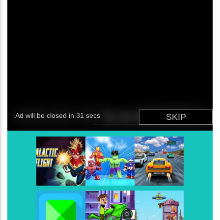
Super Bomberman
-
Super Bomberman foi o prim