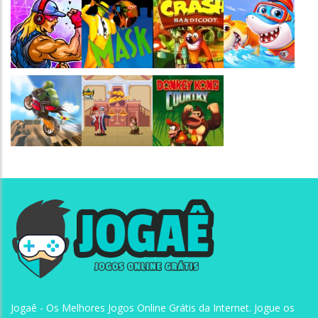
Jogaê
Jogaê
Jogaê
Jogaê
Jogaê
Jogaê
Jogaê
Jogaê
Jogaê
Jogaê
Jogaê
Jogaê - Os Melhores Jogos Online Grátis da Internet. Jogue os