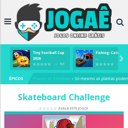
Angry Birds
-
O Angry Birds se arrisca na Star Cu
Super Bomberman
-
Super Bomberman foi o prim
Crash Bandicoot
-
O jogo segue como aventuras d
TIny Football Cup
Fishing: Catch th
Super Smash Remix
-
Se tem saudades de jogar S

2026
..
Subway Surf: Mônaco
-
Concordo – há muito temp
151
185
Plants vs Zombies
-
Só mesmo as plantas podem p
ÉPICOS
Tekken 3
-
Lute em cenários diferentes com os lu
Skateboard Challenge
Super Mario All-Stars
-
Super Mario All-Stars é u
AVALIE ESTE JOGO!
Mario Bros World
-
Mario Bros World um novo tip
Angry Birds
-
O Angry Birds se arrisca na Star Cu