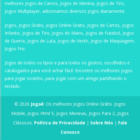
melhores Jogos de Carros, Jogos de Menina, Jogos de Tiro,
Jogos Multiplayer, adicionamos diversos jogos diariamente.
Jogos, Jogos Gratis, Jogos Online Gratis, Jogos de Carros, Jogos
Infantis, Jogos de Tiro, Jogos do Mario, Jogos de Futebol, Jogos
de Guerra, Jogos de Luta, Jogos de Vestir, Jogos de Maquiagem,
Jogos Friv.
Jogos de todos os tipos e para todos os gostos, escolhidos e
catalogados para você achar fácil. Encontre os melhores jogos
para jogar sozinho, para jogar com um amigo partilhando o
teclado.
© 2020
Jogaê
: Os melhores Jogos Online Grátis. Jogos
Mobile, Jogos Html 5, Jogos Meninas, Jogos Para 2, Jogos
Clássicos.
Política de Privacidade
|
Sobre Nós
|
Fale
Conosco