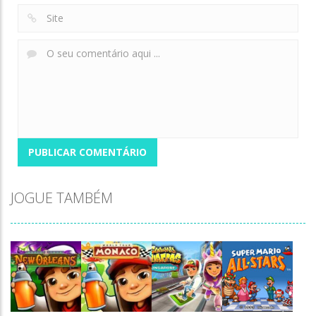
JOGUE TAMBÉM