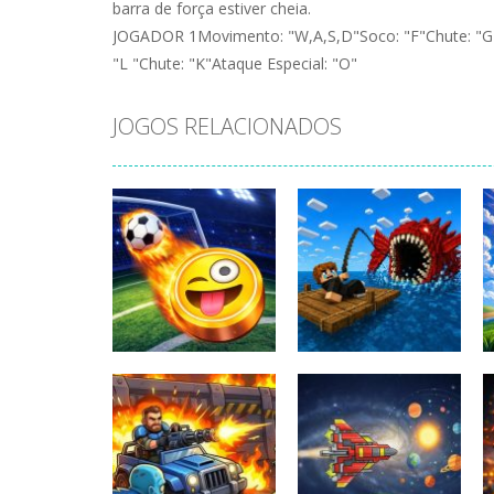
barra de força estiver cheia.
JOGADOR 1Movimento: "W,A,S,D"Soco: "F"Chute: "G
"L "Chute: "K"Ataque Especial: "O"
JOGOS RELACIONADOS
Fishing: Catch
TIny Football Cup
the Secret
2026
Brainrot
150
184