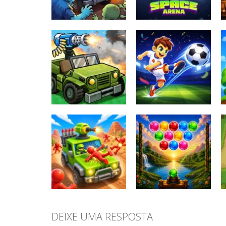
Zombie Defense:
Last Stand
Space Arena
133
162
Tank Strike
Football
Wasteland Rogue
Superstars 2026
163
136
DEIXE UMA RESPOSTA