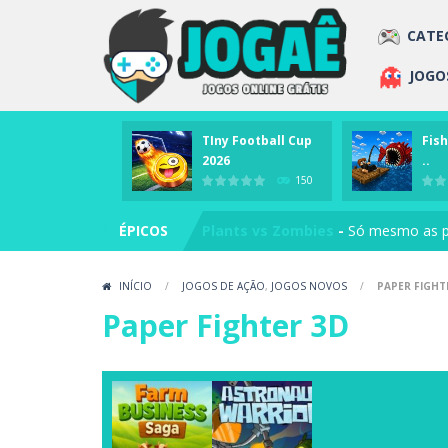
Super Bomberman
-
Super Bomberma
CATE
Jogos 
Jogos
Jogos
Jogos
Jogos
Jogos
Jogos
Jogos
Jogo
Jogo
Jogo
Jogo
Jogo
Jogo
Jogo
Crash Bandicoot
-
O jogo segue com
JOGO
Super Smash Remix
-
Se tem saudad
TIny Football Cup
Fish
Subway Surf: Mônaco
-
Concordo – 
2026
..
150
Plants vs Zombies
-
Só mesmo as pl
ÉPICOS
Silent Hill
-
Após sofrer um acidente 
Tekken 3
-
Lute em cenários diferen
INÍCIO
/
JOGOS DE AÇÃO
,
JOGOS NOVOS
/
PAPER FIGHT
Super Mario All-Stars
-
Super Mario 
Paper Fighter 3D
Mario Bros World
-
Mario Bros Worl
Angry Birds
-
O Angry Birds se arris
Super Bomberman
-
Super Bomberma