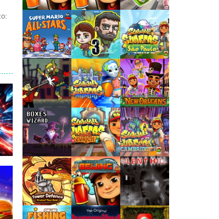
o:
Jogaê
Jogaê
Jogaê
Jogaê
Jogaê
Jogaê
Jogaê
Jogaê
Jogaê
Jogaê
Jogaê
Jogaê
r
166