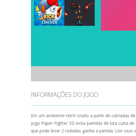
Play
Play
Play
Play
INFORMAÇÕES DO JOGO
Em um ambiente retrô criado a partir de camadas de 
jogo Paper Fighter 3D inclui partidas de luta curta d
que pode levar 2 rodadas ganha a partida. Use seus 