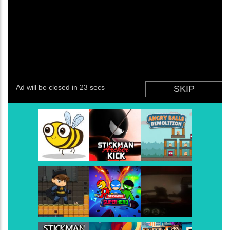
Play
Play
Play