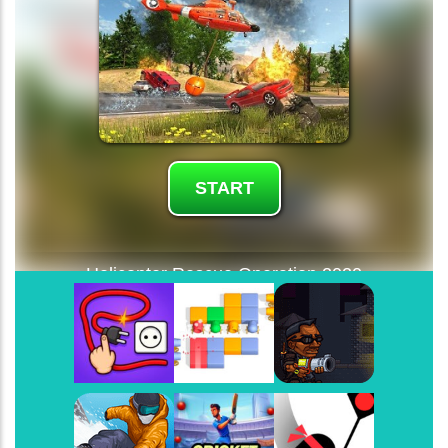
Mario Bros World
-
Mario Bros World um novo tip
Angry Birds
-
O Angry Birds se arrisca na Star Cu
Super Bomberman
-
Super Bomberman foi o prim