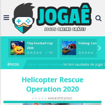
Angry Birds
-
O Angry Birds se arrisca na Star Cu
TIny Football Cup
Fishing: Catch th
Super Bomberman
-
Super Bomberman foi o prim

2026
..
151
187
Crash Bandicoot
-
O jogo segue como aventuras d
ÉPICOS
Super Smash Remix
-
Se tem saudades de jogar S
Subway Surf: Mônaco
-
Concordo – há muito temp
Helicopter Rescue
Plants vs Zombies
-
Só mesmo as plantas podem p
Operation 2020
Tekken 3
-
Lute em cenários diferentes com os lu
AVALIE ESTE JOGO!
Super Mario All-Stars
-
Super Mario All-Stars é u