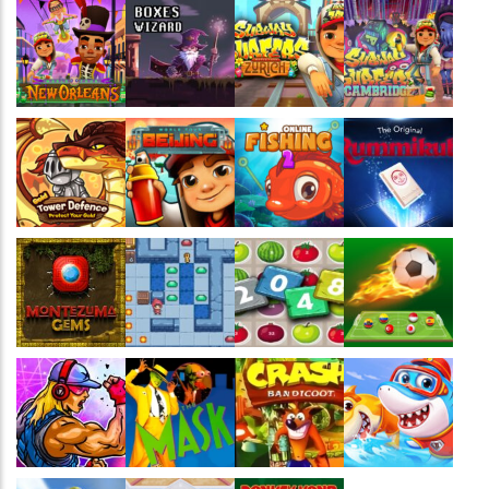
Jogaê
Jogaê
Jogaê
Jogaê
Jogaê
Jogaê
Jogaê
Jogaê
Jogaê
Jogaê
Jogaê
Jogaê
Jogaê
Jogaê
Jogaê
Jogaê