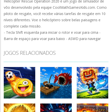
Helicopter Rescue Operation 2020 é um jogo de simulador de
vôo desenvolvido pela equipe CoolMathGamesKids.com. Como
piloto de resgate, você recebe várias tarefas de resgate em 10
níveis diferentes. Voe o helicóptero sobre belas paisagens e
complete cada missão.
- Tecla Shift esquerda para iniciar o rotor e voar para cima -
Barra de espaço para voar para baixo - ASWD para navegar
JOGOS RELACIONADOS
Fishing: Catch
Obby Escape