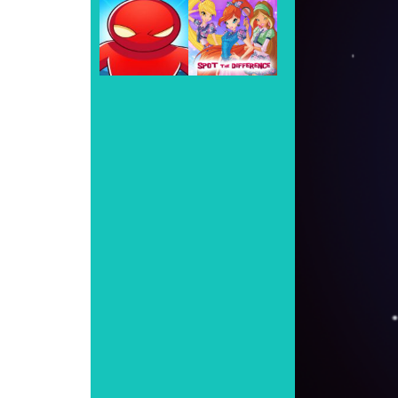
Play
Play
Play
Play