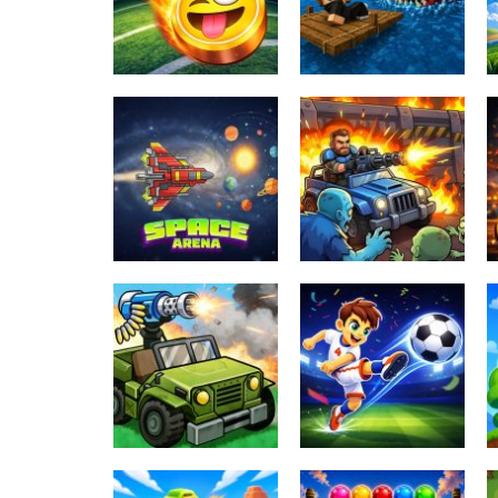
Fishing: Catch
TIny Football Cup
the Secret
2026
Brainrot
153
190
Zombie Defense:
Space Arena
Last Stand
164
136