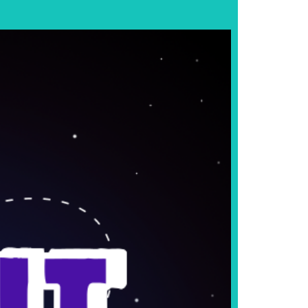
o: Super Mario Bros., Super Mario...
cê controla Mario tocando enquanto...
seus amigos, saia por...
jogo naquele sistema a oferecer...