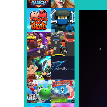
Super Mario All-Stars
-
Super Mario 
Mario Bros World
-
Mario Bros Worl
Angry Birds
-
O Angry Birds se arris
Play
Play
Super Bomberman
-
Super Bomberma
Play
Play
Play
Play
Play
Play