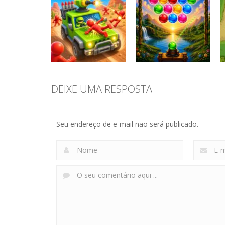
Tank Strike
Football
Wasteland Rogue
Superstars 2026
167
143
DEIXE UMA RESPOSTA
Bubble Shooter
Scrap Car Merge
Vale
Seu endereço de e-mail não será publicado.
145
166