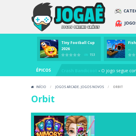
CATE
Jogos 
Jogos
Jogos
Jogos
Jogos
Jogos
Jogos
Jogos
Jogo
Jogo
Jogo
Jogo
Jogo
Jogo
Jogo
JOGO
TIny Football Cup
Fish
Angry Birds
-
O Angry Birds se arris
2026
..
153
Super Bomberman
-
Super Bomberma
ÉPICOS
Crash Bandicoot
-
O jogo segue com
Super Smash Remix
-
Se tem saudad
INÍCIO
/
JOGOS ARCADE
,
JOGOS NOVOS
/
ORBIT
Subway Surf: Mônaco
-
Concordo – 
Orbit
Plants vs Zombies
-
Só mesmo as pl
Silent Hill
-
Após sofrer um acidente 
Tekken 3
-
Lute em cenários diferen