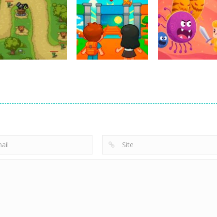
SKYHILL: Escape
From the
Spot Differenc
Bubble Blasters
Skyscraper!
Bird Adventure
162
137
Obby Universe:
Defense Tower
Mini Games
Health
2025
Online
Protection
231
269