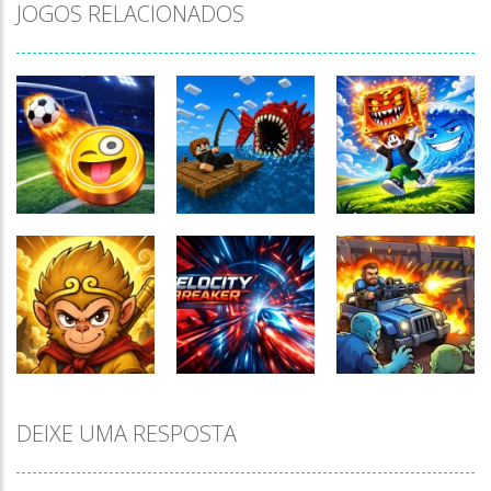
JOGOS RELACIONADOS
Fishing: Catch
Obby Escape
TIny Football
the Secret
from Tsunami
Cup 2026
Brainrot
Brainrot
151
187
162
Zombie
DEIXE UMA RESPOSTA
Meme
Velocity
Defense: Last
Myth:Wukong
Breaker
Stand
136
168
134