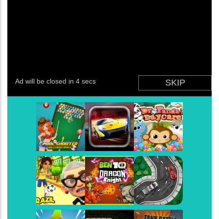
Super Bomberman
-
Super Bomberman foi o prim
Play
Play
Play