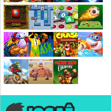
Jogaê
Jogaê
Jogaê
Jogaê
Jogaê
Jogaê
Jogaê
Jogaê
Jogaê
Jogaê
Jogaê
Jogaê
Jogaê
Jogaê
Jogaê