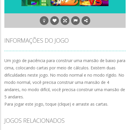
Play
Play
Play
INFORMAÇÕES DO JOGO
Um jogo de paciência para construir uma mansão de baixo para
cima, colocando cartas por meio de cálculos. Existem duas
dificuldades neste jogo. No modo normal e no modo rígido. No
modo normal, você precisa construir uma mansão de 4
andares, no modo difícil, você precisa construir uma mansão de
5 andares.
Para jogar este jogo, toque (clique) e arraste as cartas.
JOGOS RELACIONADOS