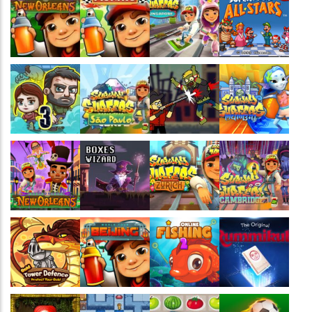
Jogaê
Jogaê
Jogaê
Jogaê
Jogaê
Jogaê
Jogaê
Jogaê
Jogaê
Jogaê
Jogaê
Jogaê