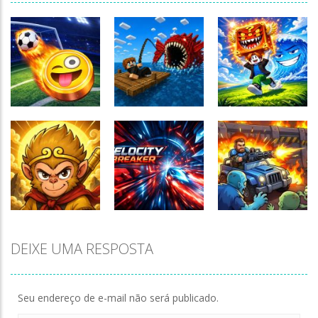
Fishing: Catch
Obby Escape
TIny Football
the Secret
from Tsunami
Cup 2026
Brainrot
Brainrot
148
180
157
Zombie
DEIXE UMA RESPOSTA
Meme
Velocity
Defense: Last
Myth:Wukong
Breaker
Stand
134
164
133
Seu endereço de e-mail não será publicado.