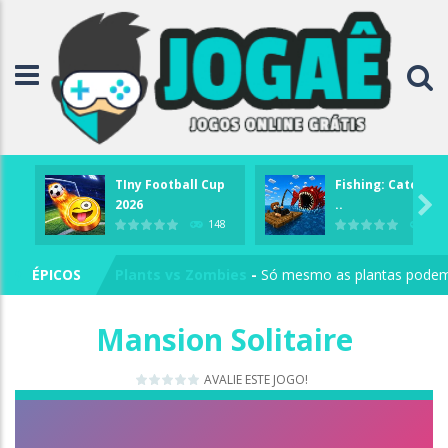
Angry Birds
-
O Angry Birds se arrisca na Star Cu
Super Bomberman
-
Super Bomberman foi o prim
Crash Bandicoot
-
O jogo segue como aventuras d
TIny Football Cup
Fishing: Catch th
Super Smash Remix
-
Se tem saudades de jogar S

2026
..
Subway Surf: Mônaco
-
Concordo – há muito temp
148
180
Plants vs Zombies
-
Só mesmo as plantas podem p
ÉPICOS
Tekken 3
-
Lute em cenários diferentes com os lu
Mansion Solitaire
Super Mario All-Stars
-
Super Mario All-Stars é u
AVALIE ESTE JOGO!
Mario Bros World
-
Mario Bros World um novo tip
Angry Birds
-
O Angry Birds se arrisca na Star Cu