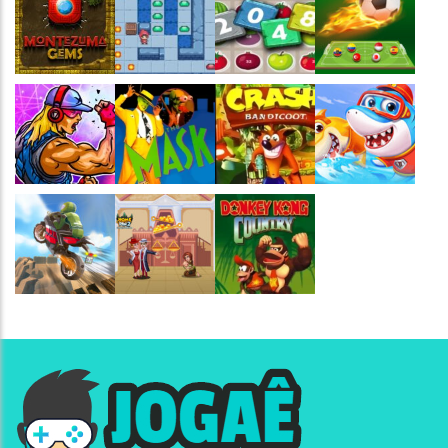
Jogaê
Jogaê
Jogaê
Jogaê
Jogaê
Jogaê
Jogaê
Jogaê
Jogaê
Jogaê
Jogaê
Jogaê
Jogaê
Jogaê
Jogaê