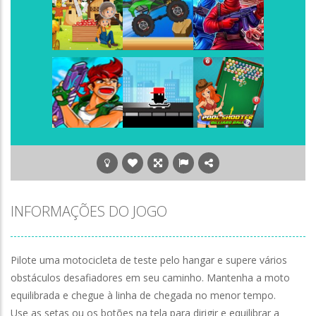
Play
Play
Play
Play
Play
Play
Play
Play
Play
INFORMAÇÕES DO JOGO
Pilote uma motocicleta de teste pelo hangar e supere vários
obstáculos desafiadores em seu caminho. Mantenha a moto
equilibrada e chegue à linha de chegada no menor tempo.
Use as setas ou os botões na tela para dirigir e equilibrar a