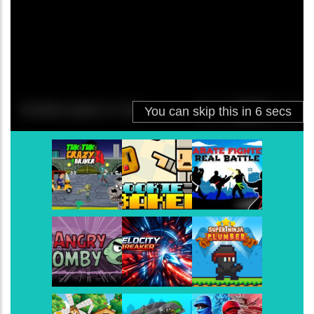
Super Mario All-Stars
-
Super Mario All-Stars é u
Mario Bros World
-
Mario Bros World um novo tip
Angry Birds
-
O Angry Birds se arrisca na Star Cu
Super Bomberman
-
Super Bomberman foi o prim
Play
Play
Play