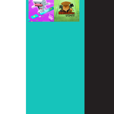
Play
Play
Play
Play