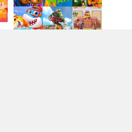
Jogaê
Jogaê
Jogaê
148
Jogaê
Jogaê
Jogaê
247
Jogaê
Jogaê
Jogaê