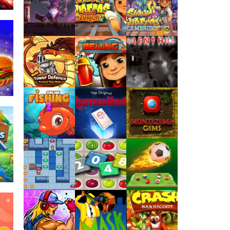
Jogaê
Jogaê
Jogaê
r
161
Jogaê
Jogaê
Jogaê
Jogaê
Jogaê
Jogaê
142
Jogaê
Jogaê
Jogaê
es