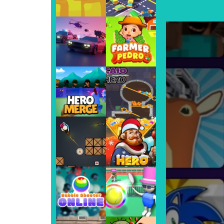
Super Mario All-Stars
-
Super Mario 
Mario Bros World
-
Mario Bros Worl
Angry Birds
-
O Angry Birds se arris
Play
Play
Super Bomberman
-
Super Bomberma
Play
Play
Play
Play
Play
Play