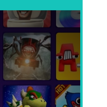
o: Super Mario Bros., Super Mario...
cê controla Mario tocando enquanto...
seus amigos, saia por...
jogo naquele sistema a oferecer...