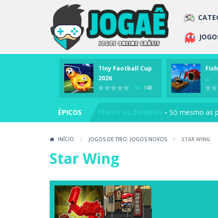
Super Bomberman
-
Super Bomberma
CATE
Jogos 
Jogos
Jogos
Jogos
Jogos
Jogos
Jogos
Jogos
Jogo
Jogo
Jogo
Jogo
Jogo
Jogo
Jogo
Crash Bandicoot
-
O jogo segue com
JOGO
Super Smash Remix
-
Se tem saudad
TIny Football Cup
Fish
Subway Surf: Mônaco
-
Concordo – 
2026
..
148
Plants vs Zombies
-
Só mesmo as pl
ÉPICOS
Silent Hill
-
Após sofrer um acidente 
Tekken 3
-
Lute em cenários diferen
INÍCIO
/
JOGOS DE TIRO
,
JOGOS NOVOS
/
STAR WING
Super Mario All-Stars
-
Super Mario 
Star Wing
Mario Bros World
-
Mario Bros Worl
Angry Birds
-
O Angry Birds se arris
Super Bomberman
-
Super Bomberma