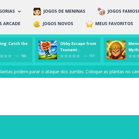
n foi o primeiro jogo Bomberman a aparecer no SNES, e o primeiro 
GORIAS
JOGOS DE MENINAS
JOGOS FAMOS
de Educar
 3D
 Arcade
 Clássicos
 de Esporte
 de Meninas
 Multiplayer
 Puzzles
s de 2
s de Ação
s de Aventura
s de Corrida
s de Estratégia
s de Luta
s de Tiro
o aventuras de Crash , um marsupial geneticamente modificado que pr
S ARCADE
JOGOS NOVOS
MEUS FAVORITOS
es de jogar Super Smash Flash 2, então, há motivos para ficar feliz!
ing: Catch the
Obby Escape from
Mem
há muito tempo não havia notícias de nosso amante para incomodar a 
Tsunami ..
Myth
180
157
antas podem parar o ataque dos zumbis. Coloque as plantas no camp
na estrada, tentando desviar de uma mulher em meio ao nevoeiro, M
tes com os lutadores especiais, os combates especiais do Tekken Com
All-Stars é uma compilação de quatro jogos eletrônicos da série Mari
d um novo tipo de jogo Mario que você pode jogar com uma mão. Vo
ca na Star Cup enquanto enfrenta oponentes individuais! Compita com 
n foi o primeiro jogo Bomberman a aparecer no SNES, e o primeiro 