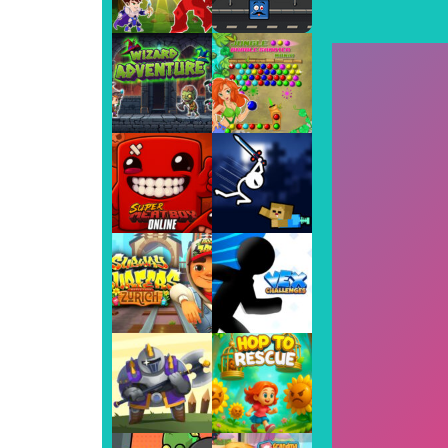
Play
Play
Play
Play
Play
Play
Play
Play