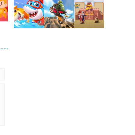
148
Jogaê
Jogaê
Jogaê
Jogaê
Jogaê
Jogaê
247