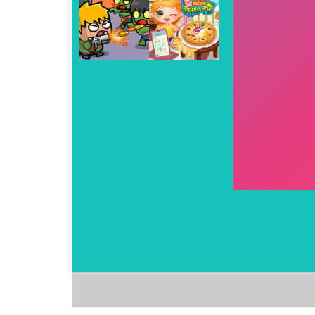
Play
Play
Play
Play