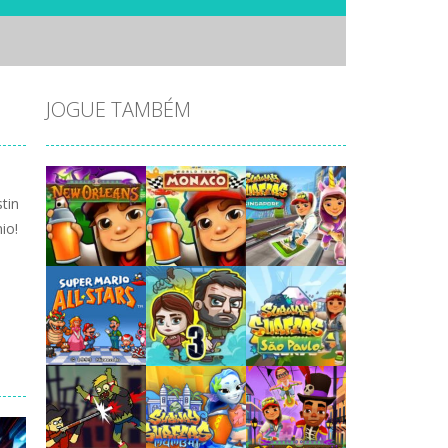
JOGUE TAMBÉM
tin
io!
Jogaê
Jogaê
Jogaê