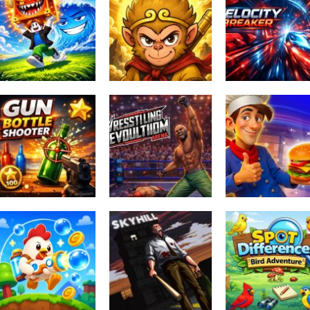
Obby Escape
from Tsunami
Meme
Brainrot
Myth:Wukong
Velocity Breake
157
134
Bottle Storm:
Wrestling
Elite Beach
Revolution Arena
Burger Here
160
139