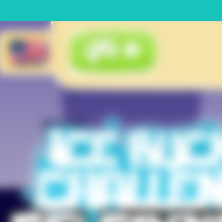
d um novo tipo de jogo Mario que você pode jogar com uma mão. Vo
ca na Star Cup enquanto enfrenta oponentes individuais! Compita com 
n foi o primeiro jogo Bomberman a aparecer no SNES, e o primeiro 