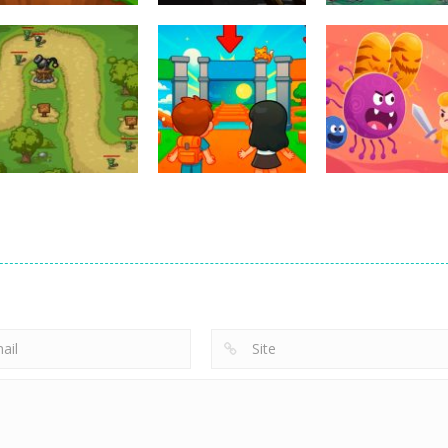
SKYHILL: Escape
From the
Spot Differenc
Bubble Blasters
Skyscraper!
Bird Adventure
154
133
Obby Universe:
Defense Tower
Mini Games
Health
2025
Online
Protection
230
269