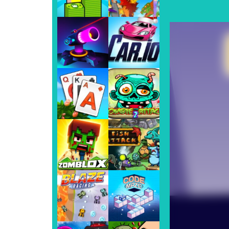
Mario Bros World
-
Mario Bros Worl
Angry Birds
-
O Angry Birds se arris
Super Bomberman
-
Super Bomberma
Play
Play
Play
Play
Play
Play
Play
Play