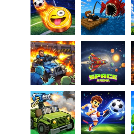
Fishing: Catch
TIny Football Cup
the Secret
2026
Brainrot
147
180
Zombie Defense:
Last Stand
Space Arena
133
160