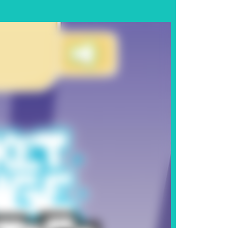
cê controla Mario tocando enquanto...
seus amigos, saia por...
jogo naquele sistema a oferecer...