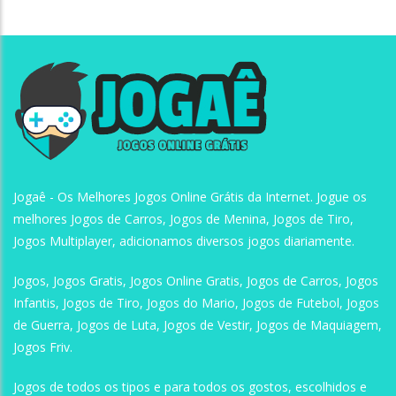
Jogaê
Jogaê
Jogaê
Jogaê - Os Melhores Jogos Online Grátis da Internet. Jogue os
melhores Jogos de Carros, Jogos de Menina, Jogos de Tiro,
Jogos Multiplayer, adicionamos diversos jogos diariamente.
Jogos, Jogos Gratis, Jogos Online Gratis, Jogos de Carros, Jogos
Infantis, Jogos de Tiro, Jogos do Mario, Jogos de Futebol, Jogos
de Guerra, Jogos de Luta, Jogos de Vestir, Jogos de Maquiagem,
Jogos Friv.
Jogos de todos os tipos e para todos os gostos, escolhidos e