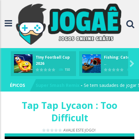
Angry Birds
-
O Angry Birds se arrisca na Star Cu
TIny Football Cup
Fishing: Catch th
Super Bomberman
-
Super Bomberman foi o prim

2026
..
150
182
Crash Bandicoot
-
O jogo segue como aventuras d
ÉPICOS
Super Smash Remix
-
Se tem saudades de jogar S
Subway Surf: Mônaco
-
Concordo – há muito temp
Tap Tap Lycaon : Too
Plants vs Zombies
-
Só mesmo as plantas podem p
Difficult
Tekken 3
-
Lute em cenários diferentes com os lu
AVALIE ESTE JOGO!
Super Mario All-Stars
-
Super Mario All-Stars é u