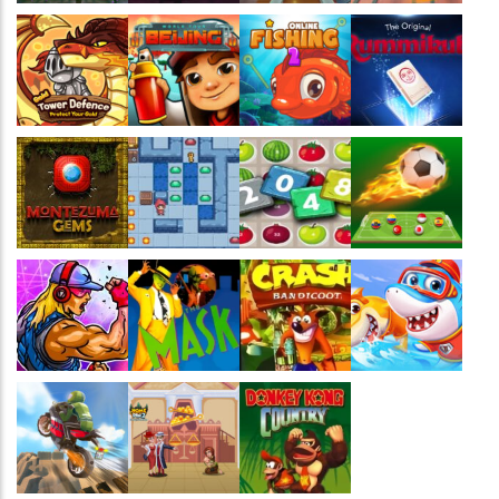
Jogaê
Jogaê
Jogaê
Jogaê
Jogaê
Jogaê
Jogaê
Jogaê
Jogaê
Jogaê
Jogaê
Jogaê
Jogaê
Jogaê
Jogaê
Jogaê