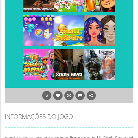
Play
Play
Play
Play
Play
Play
Play
Play
Play
Play
Play
Play
INFORMAÇÕES DO JOGO
Aperte o cinto, acelere e segure firme porque HillClimb Racer vai