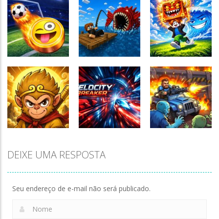
Fishing: Catch
Obby Escape
TIny Football
the Secret
from Tsunami
Cup 2026
Brainrot
Brainrot
150
181
158
Zombie
DEIXE UMA RESPOSTA
Meme
Velocity
Defense: Last
Myth:Wukong
Breaker
Stand
136
166
133
Seu endereço de e-mail não será publicado.