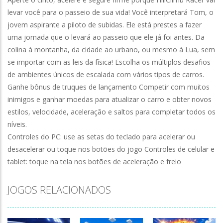
levar você para o passeio de sua vida! Você interpretará Tom, o
jovem aspirante a piloto de subidas. Ele está prestes a fazer
uma jornada que o levará ao passeio que ele já foi antes. Da
colina à montanha, da cidade ao urbano, ou mesmo à Lua, sem
se importar com as leis da física! Escolha os múltiplos desafios
de ambientes únicos de escalada com vários tipos de carros.
Ganhe bônus de truques de lançamento Competir com muitos
inimigos e ganhar moedas para atualizar o carro e obter novos
estilos, velocidade, aceleração e saltos para completar todos os
níveis.
Controles do PC: use as setas do teclado para acelerar ou
desacelerar ou toque nos botões do jogo Controles de celular e
tablet: toque na tela nos botões de aceleração e freio
JOGOS RELACIONADOS