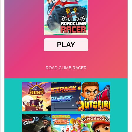
Super Bomberman
-
Super Bomberman foi o prim