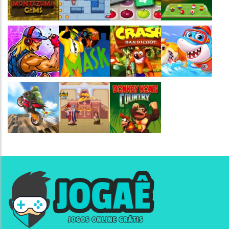
Jogaê
Jogaê
Jogaê
Jogaê
Jogaê
Jogaê
Jogaê
Jogaê
Jogaê
Jogaê
Jogaê
Jogaê
Jogaê
Jogaê
Jogaê