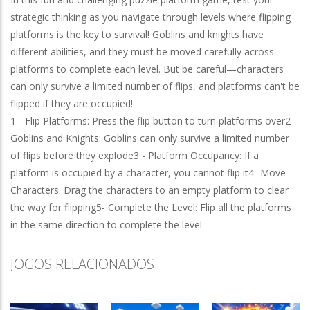
strategic thinking as you navigate through levels where flipping
platforms is the key to survival! Goblins and knights have
different abilities, and they must be moved carefully across
platforms to complete each level. But be careful—characters
can only survive a limited number of flips, and platforms can't be
flipped if they are occupied!
1 - Flip Platforms: Press the flip button to turn platforms over2-
Goblins and Knights: Goblins can only survive a limited number
of flips before they explode3 - Platform Occupancy: If a
platform is occupied by a character, you cannot flip it4- Move
Characters: Drag the characters to an empty platform to clear
the way for flipping5- Complete the Level: Flip all the platforms
in the same direction to complete the level
JOGOS RELACIONADOS