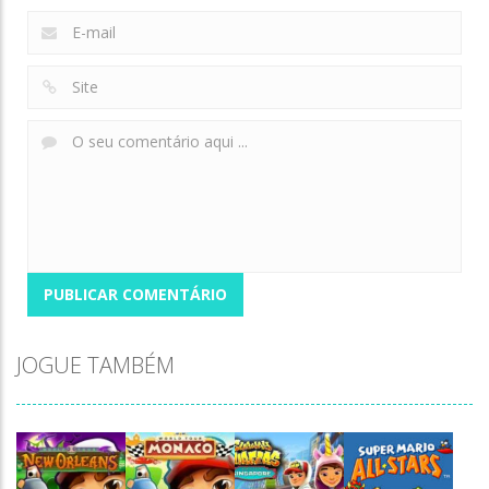
JOGUE TAMBÉM