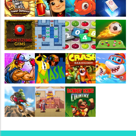
Jogaê
Jogaê
Jogaê
Jogaê
Jogaê
Jogaê
Jogaê
Jogaê
Jogaê
Jogaê
Jogaê
Jogaê
Jogaê
Jogaê
Jogaê
Jogaê