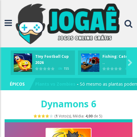
Angry Birds
-
O Angry Birds se arrisca na Star Cu
Super Bomberman
-
Super Bomberman foi o prim
Crash Bandicoot
-
O jogo segue como aventuras d
TIny Football Cup
Fishing: Catch th
Super Smash Remix
-
Se tem saudades de jogar S

2026
..
155
192
Subway Surf: Mônaco
-
Concordo – há muito temp
Plants vs Zombies
-
Só mesmo as plantas podem p
ÉPICOS
Tekken 3
-
Lute em cenários diferentes com os lu
Dynamons 6
Super Mario All-Stars
-
Super Mario All-Stars é u
(
1
Voto(s), Média:
4,00
de 5)
Mario Bros World
-
Mario Bros World um novo tip
Angry Birds
-
O Angry Birds se arrisca na Star Cu